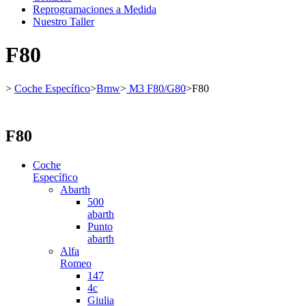
Reprogramaciones a Medida
Nuestro Taller
F80
>
Coche Específico
>
Bmw
>
M3 F80/G80
>
F80
F80
Coche
Específico
Abarth
500
abarth
Punto
abarth
Alfa
Romeo
147
4c
Giulia