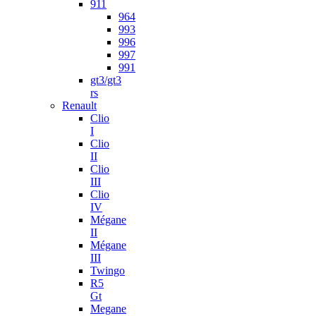
911
964
993
996
997
991
gt3/gt3
rs
Renault
Clio
I
Clio
II
Clio
III
Clio
IV
Mégane
II
Mégane
III
Twingo
R5
Gt
Megane