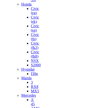
Honda
Civic
(eg)
Civic
(ek)
Civic
(ep)
Civic
(fn)
Civic
(fk2)
Civic
(fk8)
NSX
S2000
Hyundai
I30n
Mazda
3
RX8
MX5
Mercedes
A
45