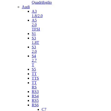
Quadrifoglio
Audi
A3
1.8/2.0
A5
2.0
TFSI
S1
S3
1.8T
S3
2.0
S4
2.7
T
S5
TT
TTS
TT
RS
RS3
RS4
RS5
RS6
C7