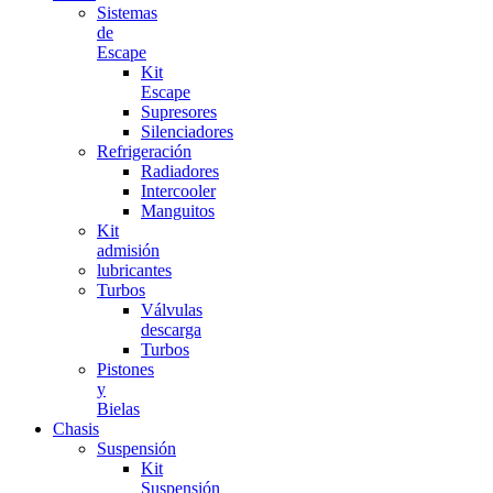
Sistemas
de
Escape
Kit
Escape
Supresores
Silenciadores
Refrigeración
Radiadores
Intercooler
Manguitos
Kit
admisión
lubricantes
Turbos
Válvulas
descarga
Turbos
Pistones
y
Bielas
Chasis
Suspensión
Kit
Suspensión