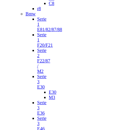
C8
r8
Bmw
Serie
1
E81/82/87/88
Serie
1
F20/F21
Serie
2
F22/87
/
M2
Serie
3
E30
E30
M3
Serie
3
E36
Serie
3
E46