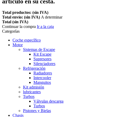
artículo en su cesta.
Total productos: (sin IVA)
Total envío: (sin IVA)
A determinar
Total (sin IVA)
Continuar la compra
Ir a la caja
Categorías
Coche específico
Motor
Sistemas de Escape
Kit Escape
Supresores
Silenciadores
Refrigeración
Radiadores
Intercooler
Manguitos
Kit admisión
lubricantes
Turbos
Válvulas descarga
Turbos
Pistones y Bielas
Chasis