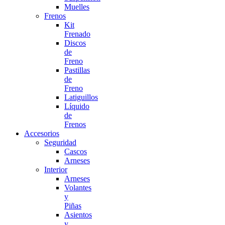
Muelles
Frenos
Kit
Frenado
Discos
de
Freno
Pastillas
de
Freno
Latiguillos
Líquido
de
Frenos
Accesorios
Seguridad
Cascos
Arneses
Interior
Arneses
Volantes
y
Piñas
Asientos
y