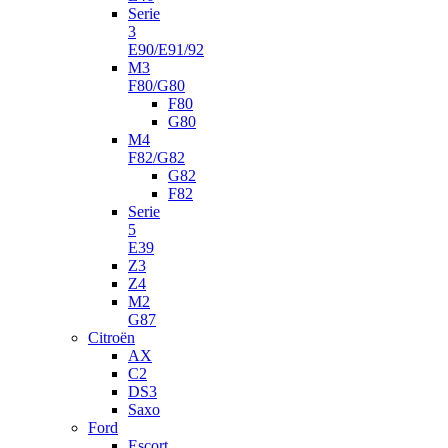
Serie
3
E90/E91/92
M3
F80/G80
F80
G80
M4
F82/G82
G82
F82
Serie
5
E39
Z3
Z4
M2
G87
Citroën
AX
C2
DS3
Saxo
Ford
Escort