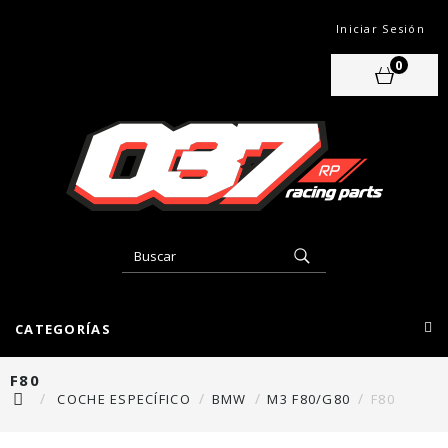
Iniciar Sesión
0
CATEGORÍAS
F80
COCHE ESPECÍFICO
BMW
M3 F80/G80
F80