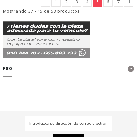
1
2
3
4
5
6
7
Mostrando 37 - 45 de 58 productos
F80