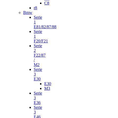
C8
r8
Bmw
Serie
1
E81/82/87/88
Serie
1
F20/F21
Serie
2
F22/87
/
M2
Serie
3
E30
E30
M3
Serie
3
E36
Serie
3
E46