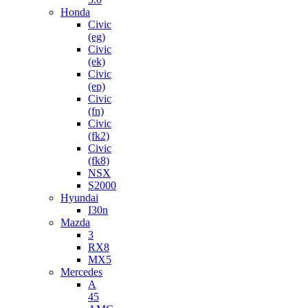
Honda
Civic
(eg)
Civic
(ek)
Civic
(ep)
Civic
(fn)
Civic
(fk2)
Civic
(fk8)
NSX
S2000
Hyundai
I30n
Mazda
3
RX8
MX5
Mercedes
A
45