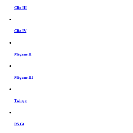
Clio III
Clio IV
Mégane II
Mégane III
Twingo
R5 Gt