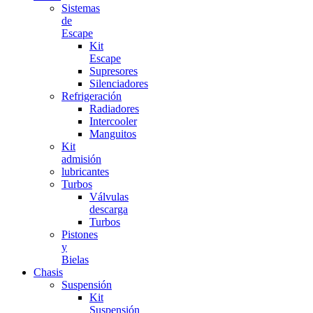
Sistemas
de
Escape
Kit
Escape
Supresores
Silenciadores
Refrigeración
Radiadores
Intercooler
Manguitos
Kit
admisión
lubricantes
Turbos
Válvulas
descarga
Turbos
Pistones
y
Bielas
Chasis
Suspensión
Kit
Suspensión