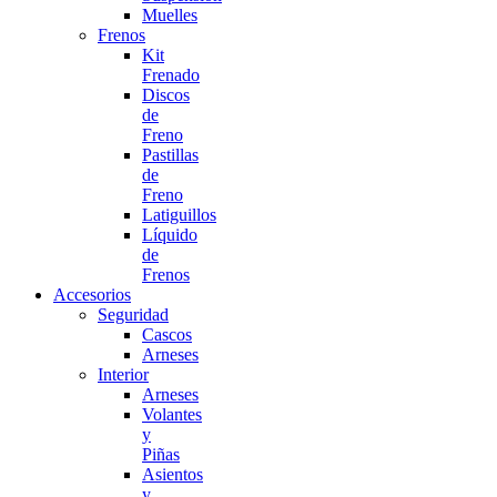
Muelles
Frenos
Kit
Frenado
Discos
de
Freno
Pastillas
de
Freno
Latiguillos
Líquido
de
Frenos
Accesorios
Seguridad
Cascos
Arneses
Interior
Arneses
Volantes
y
Piñas
Asientos
y