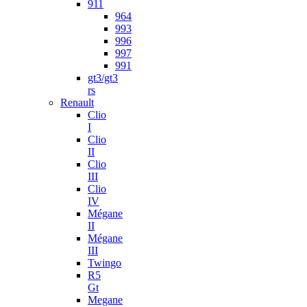
911
964
993
996
997
991
gt3/gt3
rs
Renault
Clio
I
Clio
II
Clio
III
Clio
IV
Mégane
II
Mégane
III
Twingo
R5
Gt
Megane