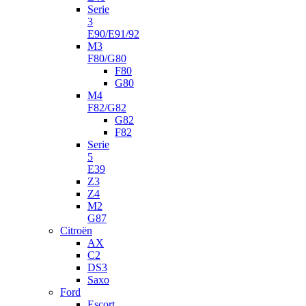
Serie
3
E90/E91/92
M3
F80/G80
F80
G80
M4
F82/G82
G82
F82
Serie
5
E39
Z3
Z4
M2
G87
Citroën
AX
C2
DS3
Saxo
Ford
Escort