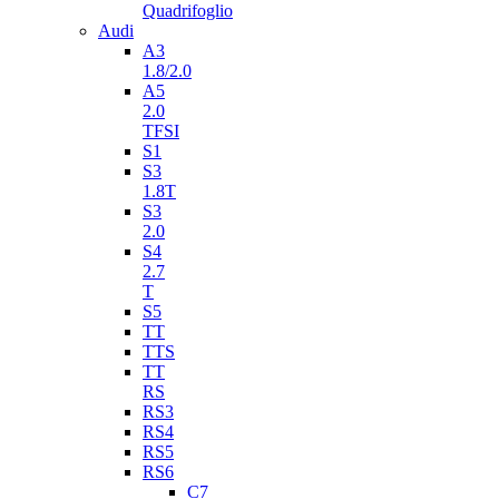
Quadrifoglio
Audi
A3
1.8/2.0
A5
2.0
TFSI
S1
S3
1.8T
S3
2.0
S4
2.7
T
S5
TT
TTS
TT
RS
RS3
RS4
RS5
RS6
C7