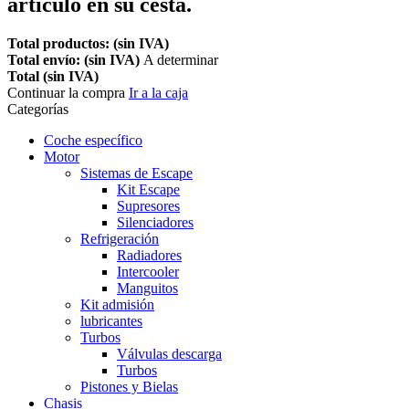
artículo en su cesta.
Total productos: (sin IVA)
Total envío: (sin IVA)
A determinar
Total (sin IVA)
Continuar la compra
Ir a la caja
Categorías
Coche específico
Motor
Sistemas de Escape
Kit Escape
Supresores
Silenciadores
Refrigeración
Radiadores
Intercooler
Manguitos
Kit admisión
lubricantes
Turbos
Válvulas descarga
Turbos
Pistones y Bielas
Chasis