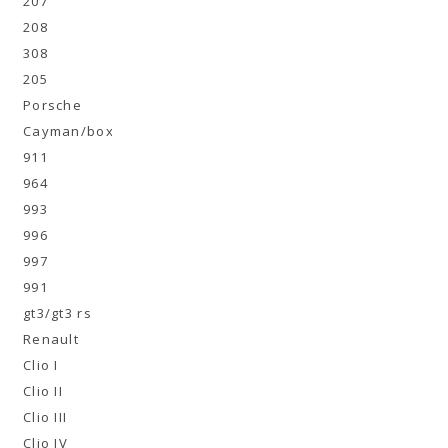
207
208
308
205
Porsche
Cayman/boxster
911
964
993
996
997
991
gt3/gt3 rs
Renault
Clio I
Clio II
Clio III
Clio IV