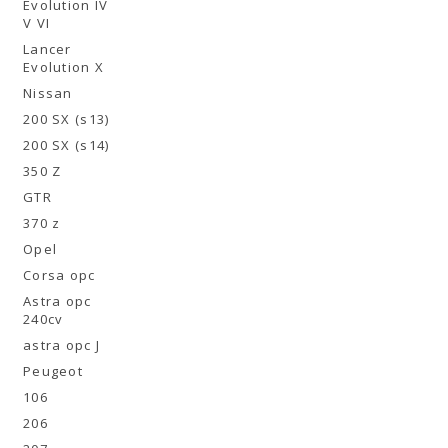
Evolution IV
V VI
Lancer
Evolution X
Nissan
200 SX (s13)
200 SX (s14)
350 Z
GTR
370 z
Opel
Corsa opc
Astra opc
240cv
astra opc J
Peugeot
106
206