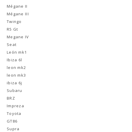
Mégane II
Mégane III
Twingo
R5 Gt
Megane IV
Seat
León mk1
Ibiza 6l
leon mk2
leon mk3
ibiza 6j
Subaru
BRZ
Impreza
Toyota
GT86
Supra