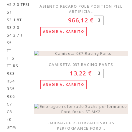
A5 2.0 TFSI
ASIENTO RECARO POLE POSITION PIEL
ARTIFICIAL
S1
966,12 €
S3 1.8T
S3 2.0
AÑADIR AL CARRITO
S4 2.7 T
S5
TT
TTS
CAMISETA 037 RACING PARTS
TT RS
13,22 €
RS3
RS4
AÑADIR AL CARRITO
RS5
RS6
C7
C8
r8
EMBRAGUE REFORZADO SACHS
Bmw
PERFORMANCE FORD...