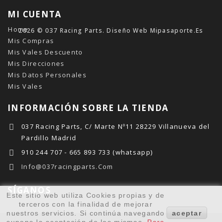
MI CUENTA
Home
2026 © 037 Racing Parts. Diseño Web
Mipasaporte.es
Mis Compras
Mis Vales Descuento
Mis Direcciones
Mis Datos Personales
Mis Vales
INFORMACIÓN SOBRE LA TIENDA
037 Racing Parts, C/ Marte Nº11 28229 Villanueva del
Pardillo Madrid
910 244 707 - 665 893 733 (whatsapp)
Info@037racingparts.com
SÍGANOS
Este sitio web utiliza Cookies propias y de
terceros con la finalidad de mejorar
nuestros servicios. Si continúa navegando
aceptar