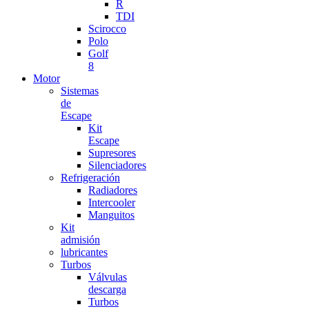
R
TDI
Scirocco
Polo
Golf
8
Motor
Sistemas
de
Escape
Kit
Escape
Supresores
Silenciadores
Refrigeración
Radiadores
Intercooler
Manguitos
Kit
admisión
lubricantes
Turbos
Válvulas
descarga
Turbos