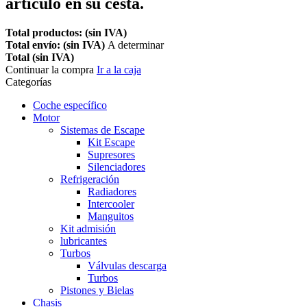
artículo en su cesta.
Total productos: (sin IVA)
Total envío: (sin IVA)
A determinar
Total (sin IVA)
Continuar la compra
Ir a la caja
Categorías
Coche específico
Motor
Sistemas de Escape
Kit Escape
Supresores
Silenciadores
Refrigeración
Radiadores
Intercooler
Manguitos
Kit admisión
lubricantes
Turbos
Válvulas descarga
Turbos
Pistones y Bielas
Chasis