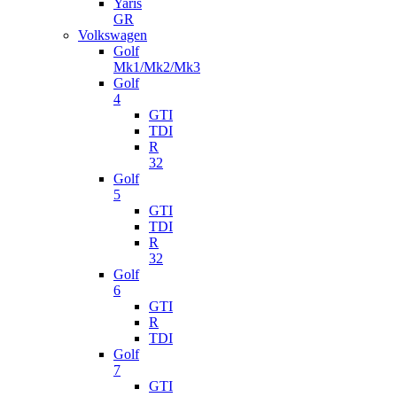
Yaris
GR
Volkswagen
Golf
Mk1/Mk2/Mk3
Golf
4
GTI
TDI
R
32
Golf
5
GTI
TDI
R
32
Golf
6
GTI
R
TDI
Golf
7
GTI