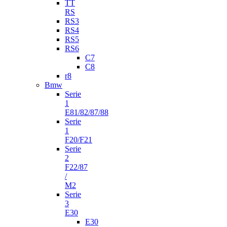
TT
RS
RS3
RS4
RS5
RS6
C7
C8
r8
Bmw
Serie
1
E81/82/87/88
Serie
1
F20/F21
Serie
2
F22/87
/
M2
Serie
3
E30
E30