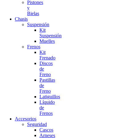
Pistones
y
Bielas
Chasis
Suspensión
Kit
Suspensión
Muelles
Frenos
Kit
Frenado
Discos
de
Freno
Pastillas
de
Freno
Latiguillos
Líquido
de
Frenos
Accesorios
Seguridad
Cascos
Arneses