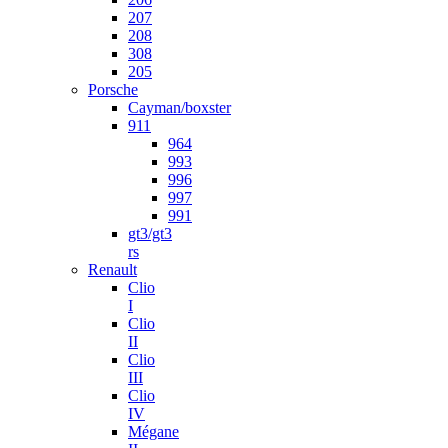
207
208
308
205
Porsche
Cayman/boxster
911
964
993
996
997
991
gt3/gt3
rs
Renault
Clio
I
Clio
II
Clio
III
Clio
IV
Mégane