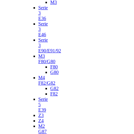
M3
Serie
3
E36
Serie
3
E46
Serie
3
E90/E91/92
M3
F80/G80
F80
G80
M4
F82/G82
G82
F82
Serie
5
E39
Z3
Z4
M2
G87