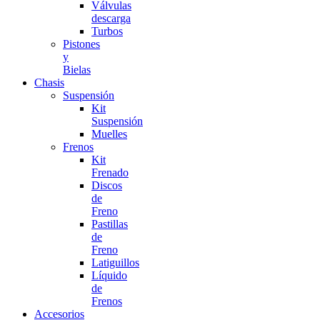
Válvulas
descarga
Turbos
Pistones
y
Bielas
Chasis
Suspensión
Kit
Suspensión
Muelles
Frenos
Kit
Frenado
Discos
de
Freno
Pastillas
de
Freno
Latiguillos
Líquido
de
Frenos
Accesorios