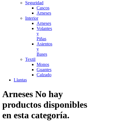
Seguridad
Cascos
Arneses
Interior
Arneses
Volantes
y
Piñas
Asientos
y
Bases
Textil
Monos
Guantes
Calzado
Llantas
Arneses
No hay
productos disponibles
en esta categoría.