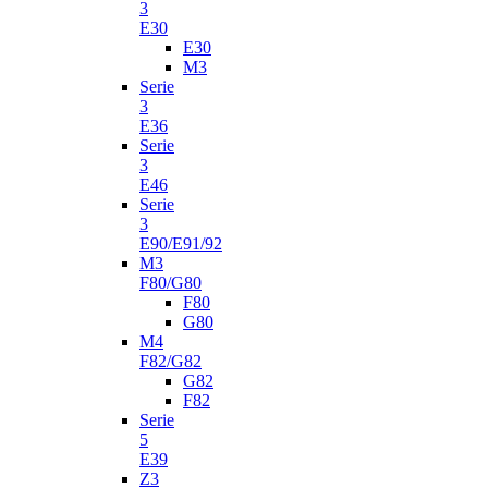
3
E30
E30
M3
Serie
3
E36
Serie
3
E46
Serie
3
E90/E91/92
M3
F80/G80
F80
G80
M4
F82/G82
G82
F82
Serie
5
E39
Z3