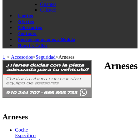
Guantes
Calzado
Llantas
Ofertas
Fabricantes
Contacto
Reprogramaciones a Medida
Nuestro Taller
>
Accesorios
>
Seguridad
>
Arneses
Arneses
Arneses
Coche
Específico