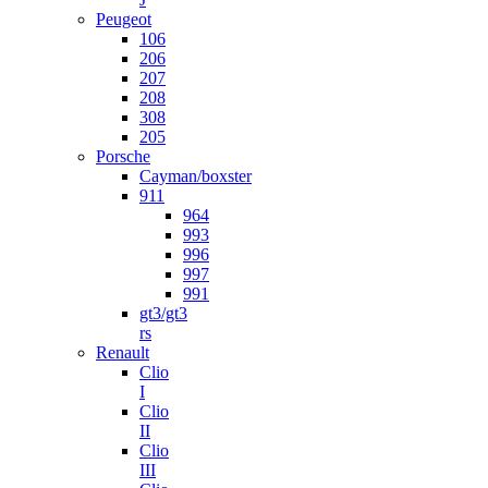
Peugeot
106
206
207
208
308
205
Porsche
Cayman/boxster
911
964
993
996
997
991
gt3/gt3
rs
Renault
Clio
I
Clio
II
Clio
III