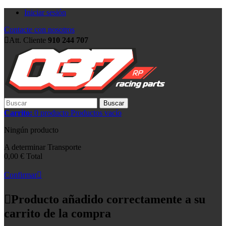
Iniciar sesión
Contacte con nosotros
Att. Cliente
910 244 707
Buscar
Carrito:
0
producto
Productos
vacío
Ningún producto
A determinar
Transporte
0,00 €
Total
Confirmar
Producto añadido correctamente a su
carrito de la compra