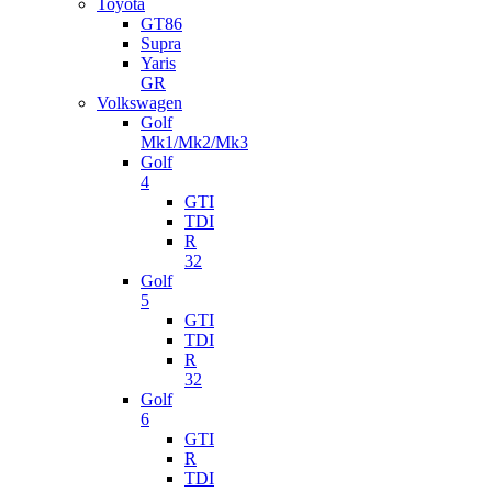
Toyota
GT86
Supra
Yaris
GR
Volkswagen
Golf
Mk1/Mk2/Mk3
Golf
4
GTI
TDI
R
32
Golf
5
GTI
TDI
R
32
Golf
6
GTI
R
TDI