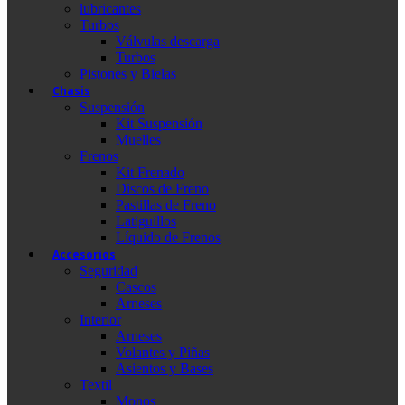
lubricantes
Turbos
Válvulas descarga
Turbos
Pistones y Bielas
Chasis
Suspensión
Kit Suspensión
Muelles
Frenos
Kit Frenado
Discos de Freno
Pastillas de Freno
Latiguillos
Líquido de Frenos
Accesorios
Seguridad
Cascos
Arneses
Interior
Arneses
Volantes y Piñas
Asientos y Bases
Textil
Monos