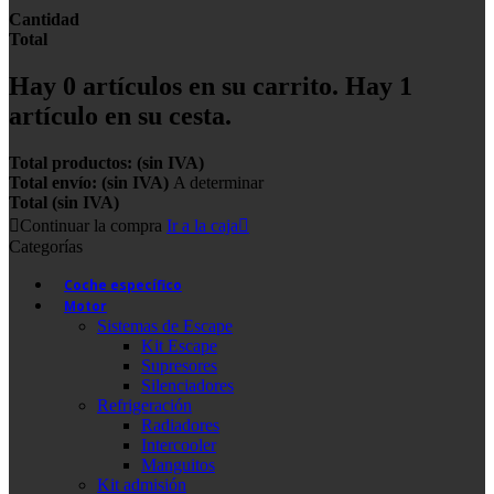
Cantidad
Total
Hay
0
artículos en su carrito.
Hay 1
artículo en su cesta.
Total productos: (sin IVA)
Total envío: (sin IVA)
A determinar
Total (sin IVA)
Continuar la compra
Ir a la caja
Categorías
Coche específico
Motor
Sistemas de Escape
Kit Escape
Supresores
Silenciadores
Refrigeración
Radiadores
Intercooler
Manguitos
Kit admisión