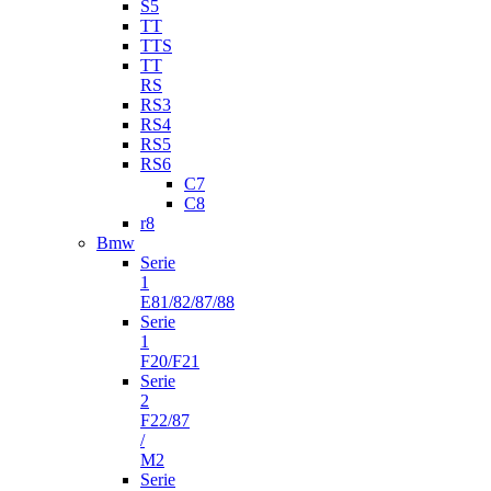
S5
TT
TTS
TT
RS
RS3
RS4
RS5
RS6
C7
C8
r8
Bmw
Serie
1
E81/82/87/88
Serie
1
F20/F21
Serie
2
F22/87
/
M2
Serie