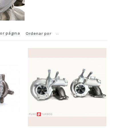
or página
Ordenar por
--