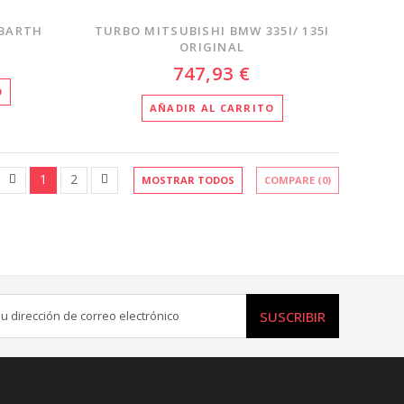
ABARTH
TURBO MITSUBISHI BMW 335I/ 135I
ORIGINAL
747,93 €
O
AÑADIR AL CARRITO
1
2
MOSTRAR TODOS
COMPARE (
0
)
SUSCRIBIR