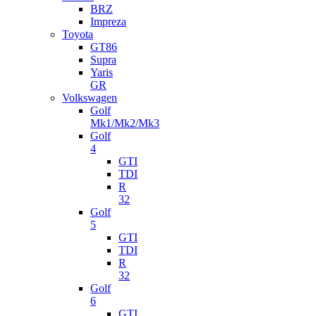
BRZ
Impreza
Toyota
GT86
Supra
Yaris
GR
Volkswagen
Golf
Mk1/Mk2/Mk3
Golf
4
GTI
TDI
R
32
Golf
5
GTI
TDI
R
32
Golf
6
GTI