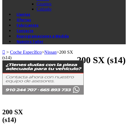
Guantes
Calzado
Llantas
Ofertas
Fabricantes
Contacto
Reprogramaciones a Medida
Nuestro Taller
>
Coche Específico
>
Nissan
>
200 SX
200 SX (s14)
(s14)
200 SX
(s14)