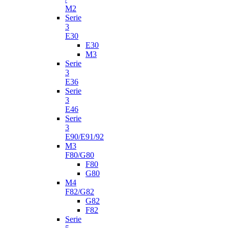
M2
Serie
3
E30
E30
M3
Serie
3
E36
Serie
3
E46
Serie
3
E90/E91/92
M3
F80/G80
F80
G80
M4
F82/G82
G82
F82
Serie