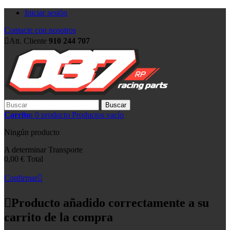
Iniciar sesión
Contacte con nosotros
Att. Cliente
910 244 707
Buscar
Carrito:
0
producto
Productos
vacío
Ningún producto
A determinar
Transporte
0,00 €
Total
Confirmar
Producto añadido correctamente a su
carrito de la compra