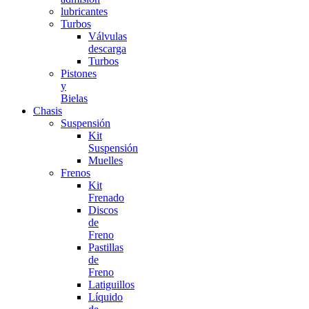
lubricantes
Turbos
Válvulas
descarga
Turbos
Pistones
y
Bielas
Chasis
Suspensión
Kit
Suspensión
Muelles
Frenos
Kit
Frenado
Discos
de
Freno
Pastillas
de
Freno
Latiguillos
Líquido