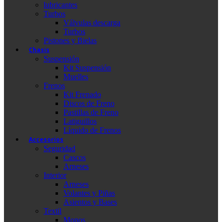
lubricantes
Turbos
Válvulas descarga
Turbos
Pistones y Bielas
Chasis
Suspensión
Kit Suspensión
Muelles
Frenos
Kit Frenado
Discos de Freno
Pastillas de Freno
Latiguillos
Líquido de Frenos
Accesorios
Seguridad
Cascos
Arneses
Interior
Arneses
Volantes y Piñas
Asientos y Bases
Textil
Monos