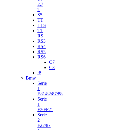
2.7
T
S5
TT
TTS
TT
RS
RS3
RS4
RS5
RS6
C7
C8
r8
Bmw
Serie
1
E81/82/87/88
Serie
1
F20/F21
Serie
2
F22/87
/