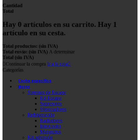
Cantidad
Total
Hay
0
artículos en su carrito.
Hay 1
artículo en su cesta.
Total productos: (sin IVA)
Total envío: (sin IVA)
A determinar
Total (sin IVA)
Continuar la compra
Ir a la caja
Categorías
Coche específico
Motor
Sistemas de Escape
Kit Escape
Supresores
Silenciadores
Refrigeración
Radiadores
Intercooler
Manguitos
Kit admisión