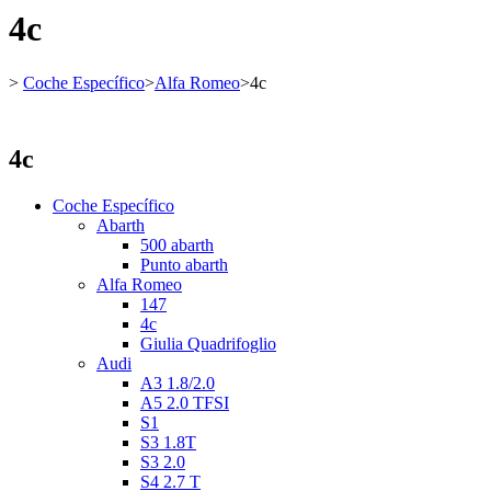
4c
>
Coche Específico
>
Alfa Romeo
>
4c
4c
Coche Específico
Abarth
500 abarth
Punto abarth
Alfa Romeo
147
4c
Giulia Quadrifoglio
Audi
A3 1.8/2.0
A5 2.0 TFSI
S1
S3 1.8T
S3 2.0
S4 2.7 T