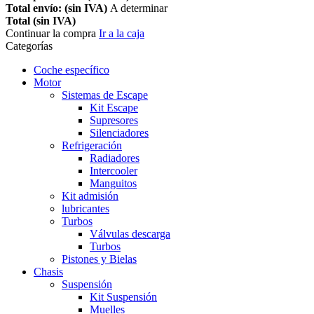
Total envío: (sin IVA)
A determinar
Total (sin IVA)
Continuar la compra
Ir a la caja
Categorías
Coche específico
Motor
Sistemas de Escape
Kit Escape
Supresores
Silenciadores
Refrigeración
Radiadores
Intercooler
Manguitos
Kit admisión
lubricantes
Turbos
Válvulas descarga
Turbos
Pistones y Bielas
Chasis
Suspensión
Kit Suspensión
Muelles