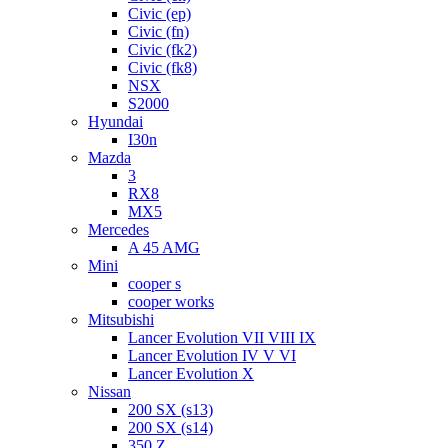
Civic (ep)
Civic (fn)
Civic (fk2)
Civic (fk8)
NSX
S2000
Hyundai
I30n
Mazda
3
RX8
MX5
Mercedes
A 45 AMG
Mini
cooper s
cooper works
Mitsubishi
Lancer Evolution VII VIII IX
Lancer Evolution IV V VI
Lancer Evolution X
Nissan
200 SX (s13)
200 SX (s14)
350 Z