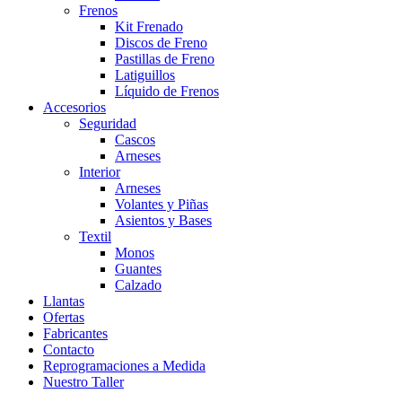
Frenos
Kit Frenado
Discos de Freno
Pastillas de Freno
Latiguillos
Líquido de Frenos
Accesorios
Seguridad
Cascos
Arneses
Interior
Arneses
Volantes y Piñas
Asientos y Bases
Textil
Monos
Guantes
Calzado
Llantas
Ofertas
Fabricantes
Contacto
Reprogramaciones a Medida
Nuestro Taller