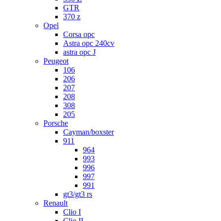
GTR
370 z
Opel
Corsa opc
Astra opc 240cv
astra opc J
Peugeot
106
206
207
208
308
205
Porsche
Cayman/boxster
911
964
993
996
997
991
gt3/gt3 rs
Renault
Clio I
Clio II