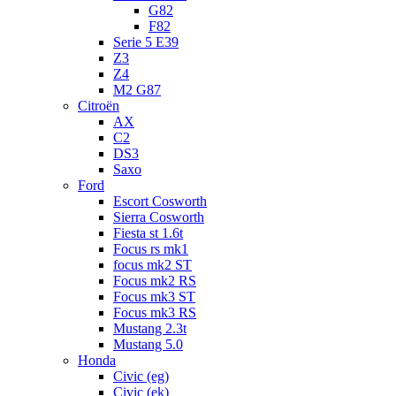
G82
F82
Serie 5 E39
Z3
Z4
M2 G87
Citroën
AX
C2
DS3
Saxo
Ford
Escort Cosworth
Sierra Cosworth
Fiesta st 1.6t
Focus rs mk1
focus mk2 ST
Focus mk2 RS
Focus mk3 ST
Focus mk3 RS
Mustang 2.3t
Mustang 5.0
Honda
Civic (eg)
Civic (ek)