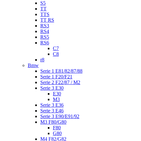
S5
TT
TTS
TT RS
RS3
RS4
RS5
RS6
C7
C8
r8
Bmw
Serie 1 E81/82/87/88
Serie 1 F20/F21
Serie 2 F22/87 / M2
Serie 3 E30
E30
M3
Serie 3 E36
Serie 3 E46
Serie 3 E90/E91/92
M3 F80/G80
F80
G80
M4 F82/G82