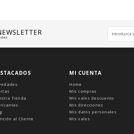
 NEWSLETTER
ades
ESTACADOS
MI CUENTA
vedades
Home
ertas
Mis compras
estra Tienda
Mis vales descuento
ricantes
Mis direcciones
g
Mis datos personales
nción al Cliente
Mis vales