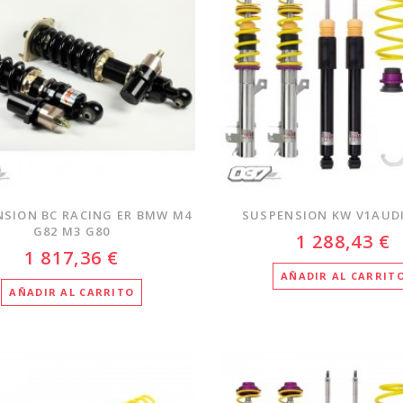
SION BC RACING ER BMW M4
SUSPENSION KW V1AUDI
G82 M3 G80
1 288,43 €
1 817,36 €
AÑADIR AL CARRIT
AÑADIR AL CARRITO