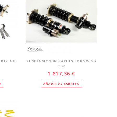
 RACING
SUSPENSION BC RACING ER BMW M2
G82
1 817,36 €
O
AÑADIR AL CARRITO