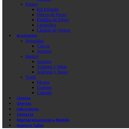
Frenos
Kit Frenado
Discos de Freno
Pastillas de Freno
Latiguillos
Líquido de Frenos
Accesorios
Seguridad
Cascos
Arneses
Interior
Arneses
Volantes y Piñas
Asientos y Bases
Textil
Monos
Guantes
Calzado
Llantas
Ofertas
Fabricantes
Contacto
Reprogramaciones a Medida
Nuestro Taller