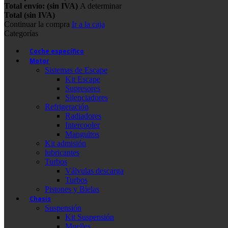
Total envío: (sin IVA)
A determinar
Total (sin IVA)
Continuar la compra
Ir a la caja
Categorías
Coche específico
Motor
Sistemas de Escape
Kit Escape
Supresores
Silenciadores
Refrigeración
Radiadores
Intercooler
Manguitos
Kit admisión
lubricantes
Turbos
Válvulas descarga
Turbos
Pistones y Bielas
Chasis
Suspensión
Kit Suspensión
Muelles