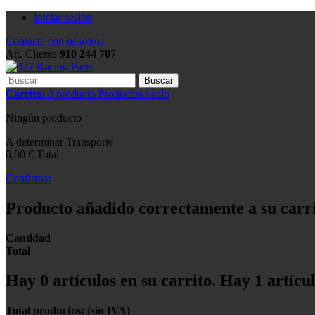
Iniciar sesión
Contacte con nosotros
Att. Cliente
910 244 707
Buscar
Carrito:
0
producto
Productos
vacío
Ningún producto
A determinar
Transporte
0,00 €
Total
Confirmar
Producto añadido correctamente a su carr
Cantidad
Total
Hay
0
artículos en su carrito.
Hay 1 artícul
Total productos: (sin IVA)