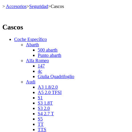
>
Accesorios
>
Seguridad
>
Cascos
Cascos
Coche Específico
Abarth
500 abarth
Punto abarth
Alfa Romeo
147
4c
Giulia Quadrifoglio
Audi
A3 1.8/2.0
A5 2.0 TFSI
S1
S3 1.8T
S3 2.0
S4 2.7 T
S5
TT
TTS