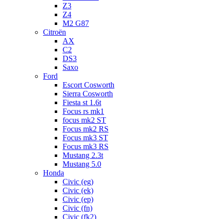
Z3
Z4
M2 G87
Citroën
AX
C2
DS3
Saxo
Ford
Escort Cosworth
Sierra Cosworth
Fiesta st 1.6t
Focus rs mk1
focus mk2 ST
Focus mk2 RS
Focus mk3 ST
Focus mk3 RS
Mustang 2.3t
Mustang 5.0
Honda
Civic (eg)
Civic (ek)
Civic (ep)
Civic (fn)
Civic (fk2)