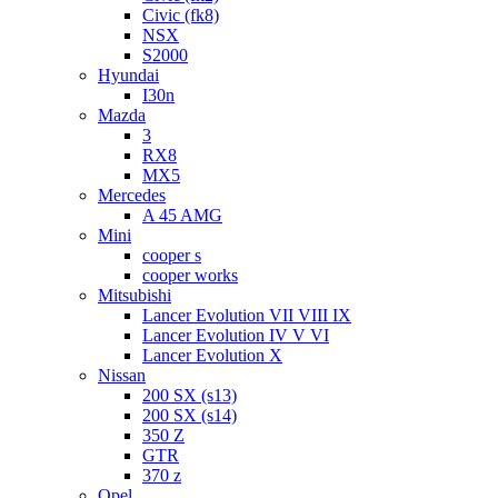
Civic (fk8)
NSX
S2000
Hyundai
I30n
Mazda
3
RX8
MX5
Mercedes
A 45 AMG
Mini
cooper s
cooper works
Mitsubishi
Lancer Evolution VII VIII IX
Lancer Evolution IV V VI
Lancer Evolution X
Nissan
200 SX (s13)
200 SX (s14)
350 Z
GTR
370 z
Opel