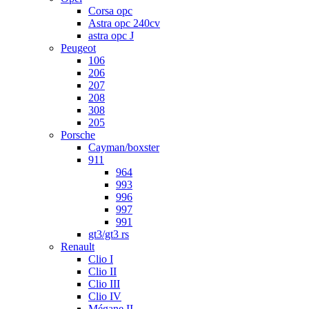
Corsa opc
Astra opc 240cv
astra opc J
Peugeot
106
206
207
208
308
205
Porsche
Cayman/boxster
911
964
993
996
997
991
gt3/gt3 rs
Renault
Clio I
Clio II
Clio III
Clio IV
Mégane II