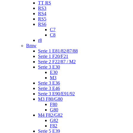
TT RS
RS3
RS4
RS5
RS6
C7
C8
r8
Bmw
Serie 1 E81/82/87/88
Serie 1 F20/F21
Serie 2 F22/87 / M2
Serie 3 E30
E30
M3
Serie 3 E36
Serie 3 E46
Serie 3 E90/E91/92
M3 F80/G80
F80
G80
M4 F82/G82
G82
F82
Serie 5 E39