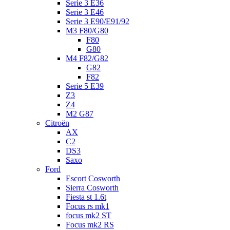
Serie 3 E36
Serie 3 E46
Serie 3 E90/E91/92
M3 F80/G80
F80
G80
M4 F82/G82
G82
F82
Serie 5 E39
Z3
Z4
M2 G87
Citroën
AX
C2
DS3
Saxo
Ford
Escort Cosworth
Sierra Cosworth
Fiesta st 1.6t
Focus rs mk1
focus mk2 ST
Focus mk2 RS