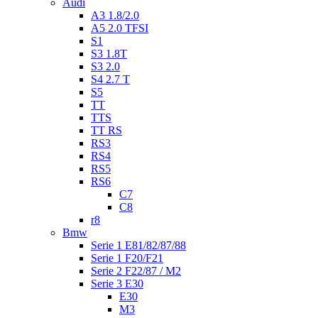
Audi
A3 1.8/2.0
A5 2.0 TFSI
S1
S3 1.8T
S3 2.0
S4 2.7 T
S5
TT
TTS
TT RS
RS3
RS4
RS5
RS6
C7
C8
r8
Bmw
Serie 1 E81/82/87/88
Serie 1 F20/F21
Serie 2 F22/87 / M2
Serie 3 E30
E30
M3