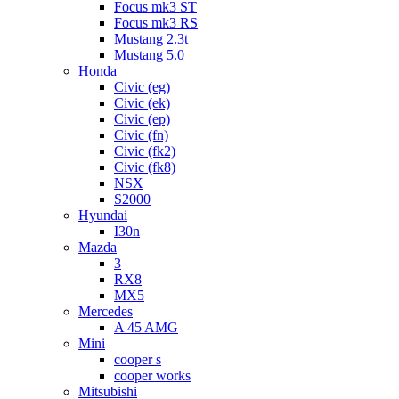
Focus mk3 ST
Focus mk3 RS
Mustang 2.3t
Mustang 5.0
Honda
Civic (eg)
Civic (ek)
Civic (ep)
Civic (fn)
Civic (fk2)
Civic (fk8)
NSX
S2000
Hyundai
I30n
Mazda
3
RX8
MX5
Mercedes
A 45 AMG
Mini
cooper s
cooper works
Mitsubishi