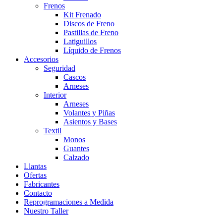
Frenos
Kit Frenado
Discos de Freno
Pastillas de Freno
Latiguillos
Líquido de Frenos
Accesorios
Seguridad
Cascos
Arneses
Interior
Arneses
Volantes y Piñas
Asientos y Bases
Textil
Monos
Guantes
Calzado
Llantas
Ofertas
Fabricantes
Contacto
Reprogramaciones a Medida
Nuestro Taller