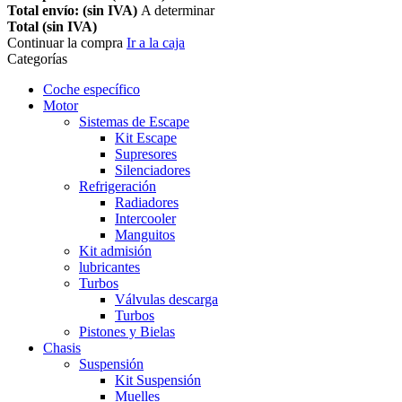
Total envío: (sin IVA)
A determinar
Total (sin IVA)
Continuar la compra
Ir a la caja
Categorías
Coche específico
Motor
Sistemas de Escape
Kit Escape
Supresores
Silenciadores
Refrigeración
Radiadores
Intercooler
Manguitos
Kit admisión
lubricantes
Turbos
Válvulas descarga
Turbos
Pistones y Bielas
Chasis
Suspensión
Kit Suspensión
Muelles