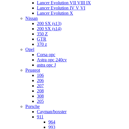
Lancer Evolution VII VIII IX
Lancer Evolution IV V VI
Lancer Evolution X
Nissan
200 SX (s13)
200 SX (s14)
350 Z
GTR
370 z
Opel
Corsa opc
Astra opc 240cv
astra opc J
Peugeot
106
206
207
208
308
205
Porsche
Cayman/boxster
911
964
993