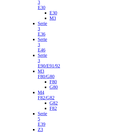
3
E30
E30
M3
Serie
3
E36
Serie
3
E46
Serie
3
E90/E91/92
M3
F80/G80
F80
G80
M4
F82/G82
G82
F82
Serie
5
E39
Z3