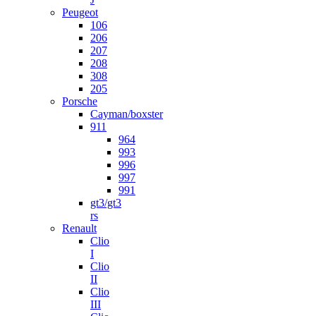
Peugeot
106
206
207
208
308
205
Porsche
Cayman/boxster
911
964
993
996
997
991
gt3/gt3
rs
Renault
Clio
I
Clio
II
Clio
III