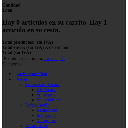
Cantidad
Total
Hay
0
artículos en su carrito.
Hay 1
artículo en su cesta.
Total productos: (sin IVA)
Total envío: (sin IVA)
A determinar
Total (sin IVA)
Continuar la compra
Ir a la caja
Categorías
Coche específico
Motor
Sistemas de Escape
Kit Escape
Supresores
Silenciadores
Refrigeración
Radiadores
Intercooler
Manguitos
Kit admisión