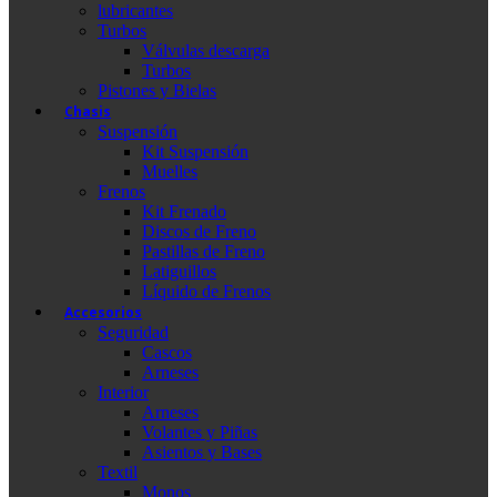
lubricantes
Turbos
Válvulas descarga
Turbos
Pistones y Bielas
Chasis
Suspensión
Kit Suspensión
Muelles
Frenos
Kit Frenado
Discos de Freno
Pastillas de Freno
Latiguillos
Líquido de Frenos
Accesorios
Seguridad
Cascos
Arneses
Interior
Arneses
Volantes y Piñas
Asientos y Bases
Textil
Monos