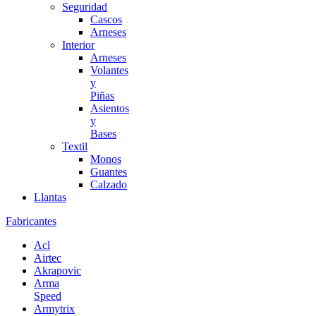
Seguridad
Cascos
Arneses
Interior
Arneses
Volantes
y
Piñas
Asientos
y
Bases
Textil
Monos
Guantes
Calzado
Llantas
Fabricantes
Acl
Airtec
Akrapovic
Arma
Speed
Armytrix