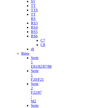
S5
TT
TTS
TT
RS
RS3
RS4
RS5
RS6
C7
C8
r8
Bmw
Serie
1
E81/82/87/88
Serie
1
F20/F21
Serie
2
F22/87
/
M2
Serie