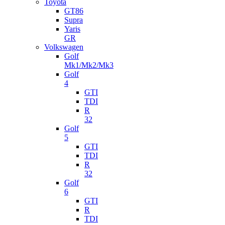
Toyota
GT86
Supra
Yaris
GR
Volkswagen
Golf
Mk1/Mk2/Mk3
Golf
4
GTI
TDI
R
32
Golf
5
GTI
TDI
R
32
Golf
6
GTI
R
TDI