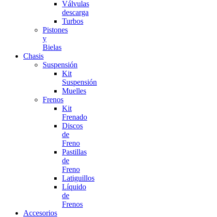
Válvulas
descarga
Turbos
Pistones
y
Bielas
Chasis
Suspensión
Kit
Suspensión
Muelles
Frenos
Kit
Frenado
Discos
de
Freno
Pastillas
de
Freno
Latiguillos
Líquido
de
Frenos
Accesorios