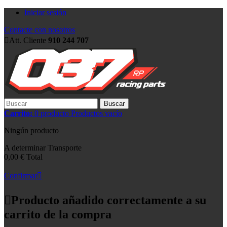
Iniciar sesión
Contacte con nosotros
Att. Cliente
910 244 707
Buscar
Carrito:
0
producto
Productos
vacío
Ningún producto
A determinar
Transporte
0,00 €
Total
Confirmar
Producto añadido correctamente a su
carrito de la compra