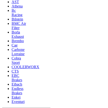
AST
Athena
Bc
Racing
Bilstein
BMC Air
Filter
Borla
Exhaust
Brembo
Cae
Carbone
Lorraine
Cobra
Sport
COOLERWORX
CTS
EBC
Brakes
Eibach
Endless
Brakes
Enkei
Eventuri