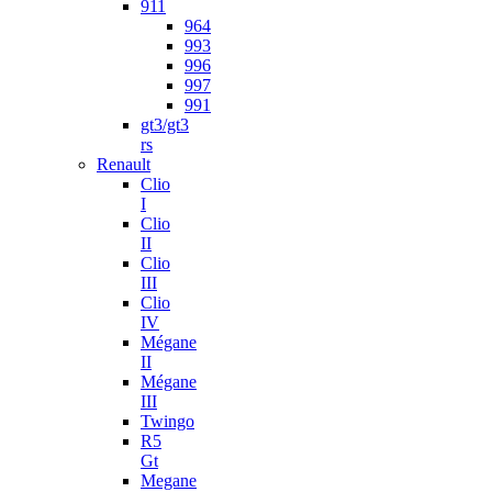
911
964
993
996
997
991
gt3/gt3
rs
Renault
Clio
I
Clio
II
Clio
III
Clio
IV
Mégane
II
Mégane
III
Twingo
R5
Gt
Megane