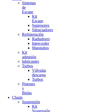
Sistemas
de
Escape
Kit
Escape
Supresores
Silenciadores
Refrigeración
Radiadores
Intercooler
Manguitos
Kit
admisión
lubricantes
Turbos
Válvulas
descarga
Turbos
Pistones
y
Bielas
Chasis
Suspensión
Kit
Suspensión