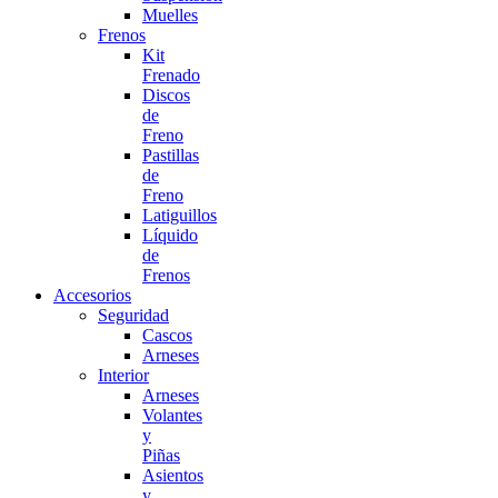
Muelles
Frenos
Kit
Frenado
Discos
de
Freno
Pastillas
de
Freno
Latiguillos
Líquido
de
Frenos
Accesorios
Seguridad
Cascos
Arneses
Interior
Arneses
Volantes
y
Piñas
Asientos
y