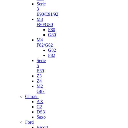
Serie
3
E90/E91/92
M3
F80/G80
F80
G80
M4
F82/G82
G82
F82
Serie
5
E39
Z3
Z4
M2
G87
Citroën
AX
C2
DS3
Saxo
Ford
Escort