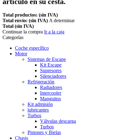
artículo en su cesta.
Total productos: (sin IVA)
Total envío: (sin IVA)
A determinar
Total (sin IVA)
Continuar la compra
Ir a la caja
Categorías
Coche específico
Motor
Sistemas de Escape
Kit Escape
Supresores
Silenciadores
Refrigeración
Radiadores
Intercooler
Manguitos
Kit admisión
lubricantes
Turbos
Válvulas descarga
Turbos
Pistones y Bielas
Chasis