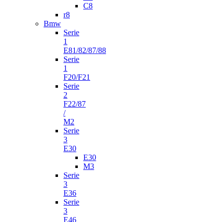
C8
r8
Bmw
Serie
1
E81/82/87/88
Serie
1
F20/F21
Serie
2
F22/87
/
M2
Serie
3
E30
E30
M3
Serie
3
E36
Serie
3
E46