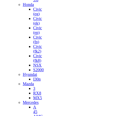
Honda
Civic
(eg)
Civic
(ek)
Civic
(ep)
Civic
(fn)
Civic
(fk2)
Civic
(fk8)
NSX
S2000
Hyundai
I30n
Mazda
3
RX8
MX5
Mercedes
A
45