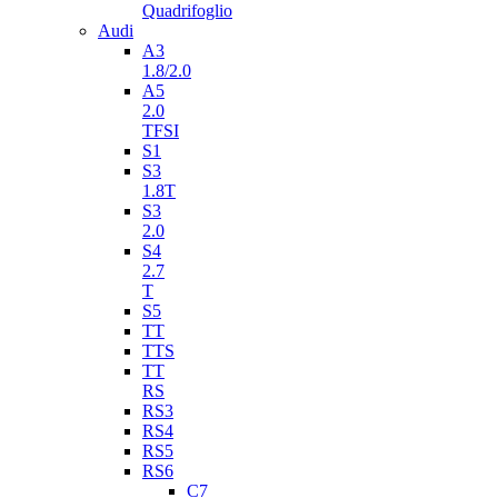
Quadrifoglio
Audi
A3
1.8/2.0
A5
2.0
TFSI
S1
S3
1.8T
S3
2.0
S4
2.7
T
S5
TT
TTS
TT
RS
RS3
RS4
RS5
RS6
C7