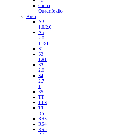
4c
Giulia
Quadrifoglio
Audi
A3
1.8/2.0
A5
2.0
TFSI
S1
S3
1.8T
S3
2.0
S4
2.7
T
S5
TT
TTS
TT
RS
RS3
RS4
RS5