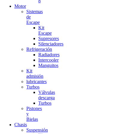
8
Motor
Sistemas
de
Escape
Kit
Escape
Supresores
Silenciadores
Refrigeración
Radiadores
Intercooler
Manguitos
Kit
admisión
lubricantes
Turbos
Válvulas
descarga
Turbos
Pistones
y
Bielas
Chasis
Suspensión