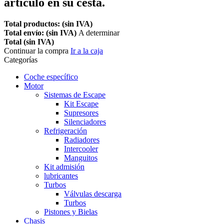
artículo en su cesta.
Total productos: (sin IVA)
Total envío: (sin IVA)
A determinar
Total (sin IVA)
Continuar la compra
Ir a la caja
Categorías
Coche específico
Motor
Sistemas de Escape
Kit Escape
Supresores
Silenciadores
Refrigeración
Radiadores
Intercooler
Manguitos
Kit admisión
lubricantes
Turbos
Válvulas descarga
Turbos
Pistones y Bielas
Chasis