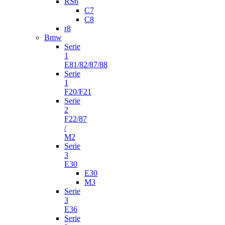
RS6
C7
C8
r8
Bmw
Serie
1
E81/82/87/88
Serie
1
F20/F21
Serie
2
F22/87
/
M2
Serie
3
E30
E30
M3
Serie
3
E36
Serie