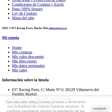
Condiciones de Compra y Envío
Pago 100% Seguro
Ley de Cookies
Mapa del sitio
2026 © 037 Racing Parts. Diseño Web
mipasaporte.es
Mi cuenta
Home
Mis compras
Mis vales descuento
Mis direcciones
Mis datos personales
Mis vales
Información sobre la tienda
037 Racing Parts, C/ Marte Nº11 28229 Villanueva del
Pardillo Madrid
910 244 707 - 665 893 733 (whatsapp)
Este sitio web utiliza Cookies propias y de terceros
info@037racingparts.com
con la finalidad de mejorar nuestros servicios. Si
aceptar
continúa navegando supone la aceptación de las