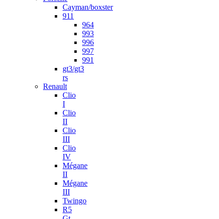
Cayman/boxster
911
964
993
996
997
991
gt3/gt3
rs
Renault
Clio
I
Clio
II
Clio
III
Clio
IV
Mégane
II
Mégane
III
Twingo
R5
Gt