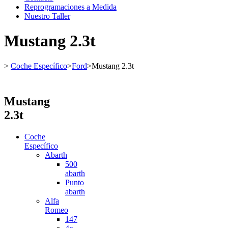
Reprogramaciones a Medida
Nuestro Taller
Mustang 2.3t
>
Coche Específico
>
Ford
>
Mustang 2.3t
Mustang
2.3t
Coche
Específico
Abarth
500
abarth
Punto
abarth
Alfa
Romeo
147