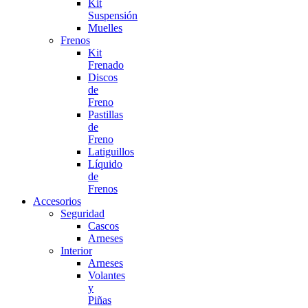
Kit
Suspensión
Muelles
Frenos
Kit
Frenado
Discos
de
Freno
Pastillas
de
Freno
Latiguillos
Líquido
de
Frenos
Accesorios
Seguridad
Cascos
Arneses
Interior
Arneses
Volantes
y
Piñas