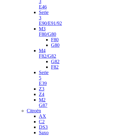
3
E46
Serie
3
E90/E91/92
M3
F80/G80
F80
G80
M4
F82/G82
G82
F82
Serie
5
E39
Z3
Z4
M2
G87
Citroën
AX
C2
DS3
Saxo