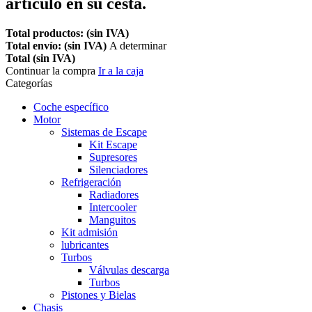
artículo en su cesta.
Total productos: (sin IVA)
Total envío: (sin IVA)
A determinar
Total (sin IVA)
Continuar la compra
Ir a la caja
Categorías
Coche específico
Motor
Sistemas de Escape
Kit Escape
Supresores
Silenciadores
Refrigeración
Radiadores
Intercooler
Manguitos
Kit admisión
lubricantes
Turbos
Válvulas descarga
Turbos
Pistones y Bielas
Chasis