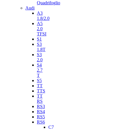
Quadrifoglio
Audi
A3
1.8/2.0
A5
2.0
TFSI
S1
S3
1.8T
S3
2.0
S4
2.7
T
S5
TT
TTS
TT
RS
RS3
RS4
RS5
RS6
C7