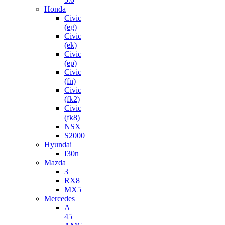
Honda
Civic
(eg)
Civic
(ek)
Civic
(ep)
Civic
(fn)
Civic
(fk2)
Civic
(fk8)
NSX
S2000
Hyundai
I30n
Mazda
3
RX8
MX5
Mercedes
A
45