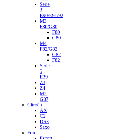
Serie
3
E90/E91/92
M3
F80/G80
F80
G80
M4
F82/G82
G82
F82
Serie
5
E39
Z3
Z4
M2
G87
Citroën
AX
C2
DS3
Saxo
Ford
Escort