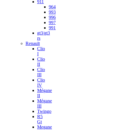
911
964
993
996
997
991
gt3/gt3
rs
Renault
Clio
I
Clio
II
Clio
III
Clio
IV
Mégane
II
Mégane
III
Twingo
R5
Gt
Megane