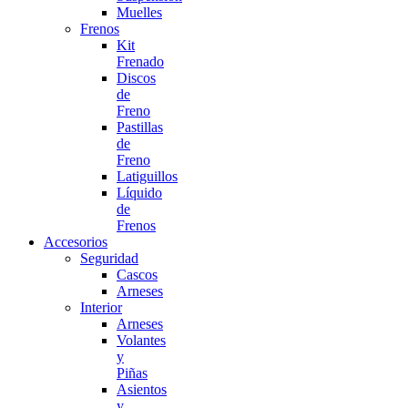
Muelles
Frenos
Kit
Frenado
Discos
de
Freno
Pastillas
de
Freno
Latiguillos
Líquido
de
Frenos
Accesorios
Seguridad
Cascos
Arneses
Interior
Arneses
Volantes
y
Piñas
Asientos
y