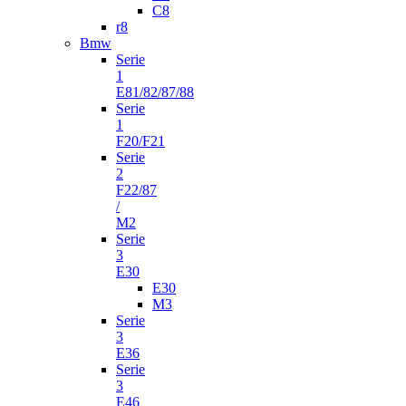
C8
r8
Bmw
Serie
1
E81/82/87/88
Serie
1
F20/F21
Serie
2
F22/87
/
M2
Serie
3
E30
E30
M3
Serie
3
E36
Serie
3
E46