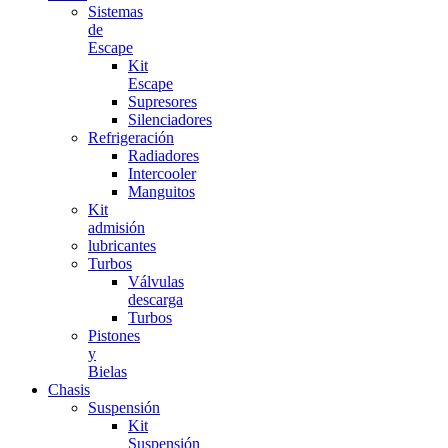
Sistemas
de
Escape
Kit
Escape
Supresores
Silenciadores
Refrigeración
Radiadores
Intercooler
Manguitos
Kit
admisión
lubricantes
Turbos
Válvulas
descarga
Turbos
Pistones
y
Bielas
Chasis
Suspensión
Kit
Suspensión