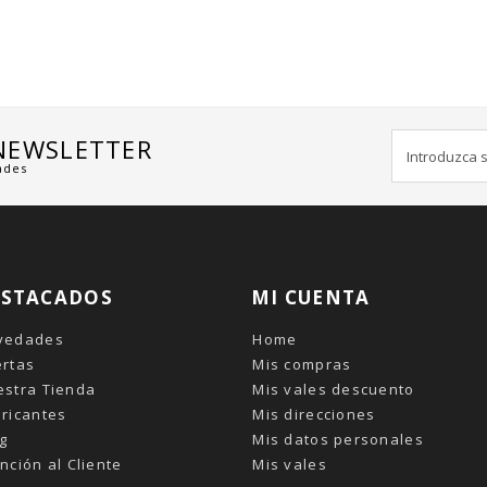
 NEWSLETTER
ades
ESTACADOS
MI CUENTA
vedades
Home
ertas
Mis compras
estra Tienda
Mis vales descuento
ricantes
Mis direcciones
g
Mis datos personales
nción al Cliente
Mis vales