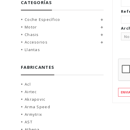
CATEGORÍAS
Ref
Coche Específico
Motor
Arc
Chasis
No
Accesorios
Llantas
FABRICANTES
Acl
Airtec
ENVI
Akrapovic
Arma Speed
Armytrix
AST
Athena