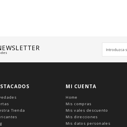
 NEWSLETTER
ades
ESTACADOS
MI CUENTA
vedades
Home
ertas
Mis compras
estra Tienda
Mis vales descuento
ricantes
Mis direcciones
g
Mis datos personales