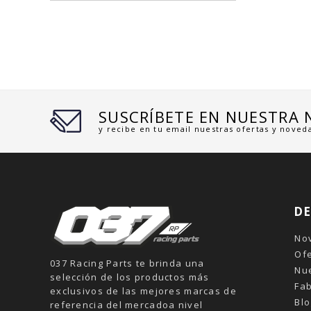
SUSCRÍBETE EN NUESTRA
y recibe en tu email nuestras ofertas y noved
D
No
Of
037 Racing Parts te brinda una
Nu
selección de los productos más
Fab
exclusivos de las mejores marcas de
Blo
referencia del mercadoa nivel