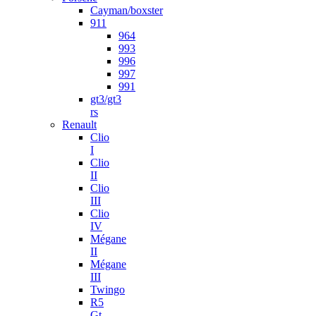
Cayman/boxster
911
964
993
996
997
991
gt3/gt3
rs
Renault
Clio
I
Clio
II
Clio
III
Clio
IV
Mégane
II
Mégane
III
Twingo
R5
Gt