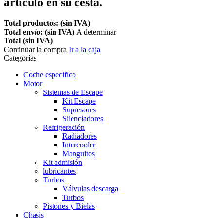
artículo en su cesta.
Total productos: (sin IVA)
Total envío: (sin IVA)
A determinar
Total (sin IVA)
Continuar la compra
Ir a la caja
Categorías
Coche específico
Motor
Sistemas de Escape
Kit Escape
Supresores
Silenciadores
Refrigeración
Radiadores
Intercooler
Manguitos
Kit admisión
lubricantes
Turbos
Válvulas descarga
Turbos
Pistones y Bielas
Chasis