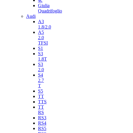
4c
Giulia
Quadrifoglio
Audi
A3
1.8/2.0
A5
2.0
TFSI
S1
S3
1.8T
S3
2.0
S4
2.7
T
S5
TT
TTS
TT
RS
RS3
RS4
RS5