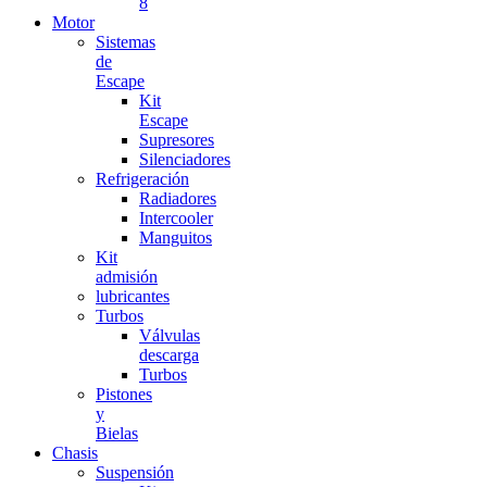
8
Motor
Sistemas
de
Escape
Kit
Escape
Supresores
Silenciadores
Refrigeración
Radiadores
Intercooler
Manguitos
Kit
admisión
lubricantes
Turbos
Válvulas
descarga
Turbos
Pistones
y
Bielas
Chasis
Suspensión