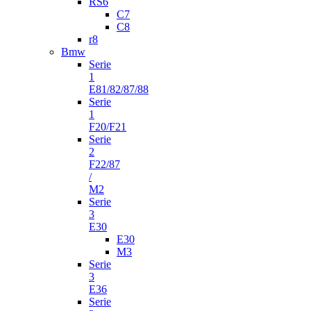
RS6
C7
C8
r8
Bmw
Serie
1
E81/82/87/88
Serie
1
F20/F21
Serie
2
F22/87
/
M2
Serie
3
E30
E30
M3
Serie
3
E36
Serie