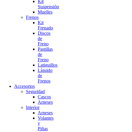
Kit
Suspensión
Muelles
Frenos
Kit
Frenado
Discos
de
Freno
Pastillas
de
Freno
Latiguillos
Líquido
de
Frenos
Accesorios
Seguridad
Cascos
Arneses
Interior
Arneses
Volantes
y
Piñas