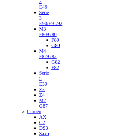
3
E46
Serie
3
E90/E91/92
M3
F80/G80
F80
G80
M4
F82/G82
G82
F82
Serie
5
E39
Z3
Z4
M2
G87
Citroën
AX
C2
DS3
Saxo