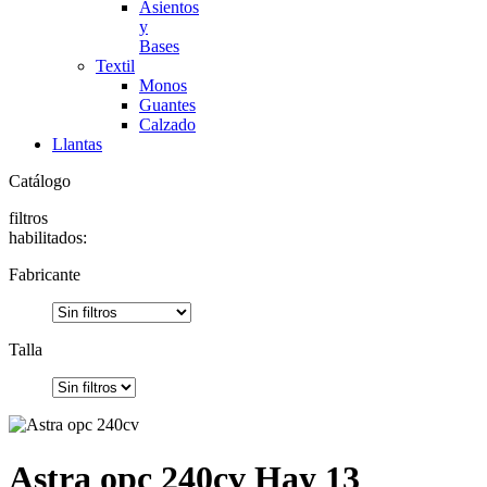
Asientos
y
Bases
Textil
Monos
Guantes
Calzado
Llantas
Catálogo
filtros
habilitados:
Fabricante
Talla
Astra opc 240cv
Hay 13