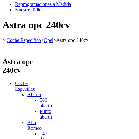
Reprogramaciones a Medida
Nuestro Taller
Astra opc 240cv
>
Coche Específico
>
Opel
>
Astra opc 240cv
Astra opc
240cv
Coche
Específico
Abarth
500
abarth
Punto
abarth
Alfa
Romeo
147