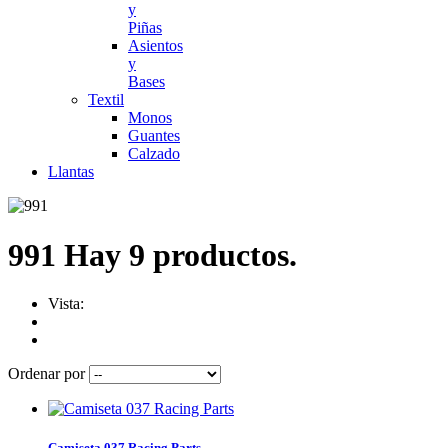
y
Piñas
Asientos
y
Bases
Textil
Monos
Guantes
Calzado
Llantas
991
Hay 9 productos.
Vista:
Ordenar por
Camiseta 037 Racing Parts