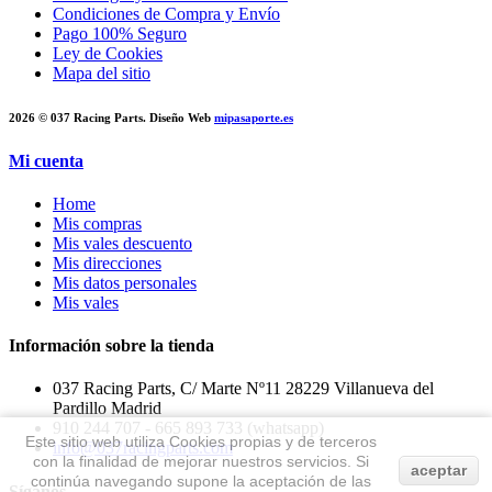
Condiciones de Compra y Envío
Pago 100% Seguro
Ley de Cookies
Mapa del sitio
2026 © 037 Racing Parts. Diseño Web
mipasaporte.es
Mi cuenta
Home
Mis compras
Mis vales descuento
Mis direcciones
Mis datos personales
Mis vales
Información sobre la tienda
037 Racing Parts, C/ Marte Nº11 28229 Villanueva del
Pardillo Madrid
910 244 707 - 665 893 733 (whatsapp)
Este sitio web utiliza Cookies propias y de terceros
info@037racingparts.com
con la finalidad de mejorar nuestros servicios. Si
aceptar
continúa navegando supone la aceptación de las
Síganos