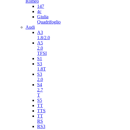
Romeo
147
4c
Giulia
Quadrifoglio
Audi
A3
1.8/2.0
A5
2.0
TFSI
S1
S3
1.8T
S3
2.0
S4
2.7
T
S5
TT
TTS
TT
RS
RS3