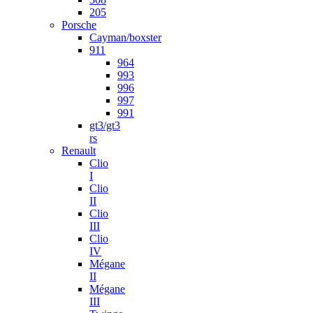
205
Porsche
Cayman/boxster
911
964
993
996
997
991
gt3/gt3
rs
Renault
Clio
I
Clio
II
Clio
III
Clio
IV
Mégane
II
Mégane
III