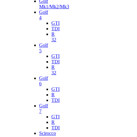
Golf
Mk1/Mk2/Mk3
Golf
4
GTI
TDI
R
32
Golf
5
GTI
TDI
R
32
Golf
6
GTI
R
TDI
Golf
7
GTI
R
TDI
Scirocco