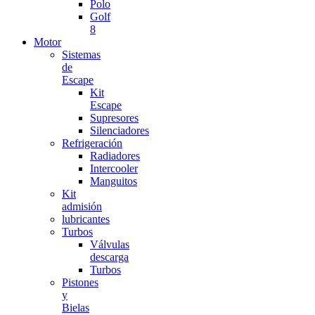
Polo
Golf
8
Motor
Sistemas
de
Escape
Kit
Escape
Supresores
Silenciadores
Refrigeración
Radiadores
Intercooler
Manguitos
Kit
admisión
lubricantes
Turbos
Válvulas
descarga
Turbos
Pistones
y
Bielas