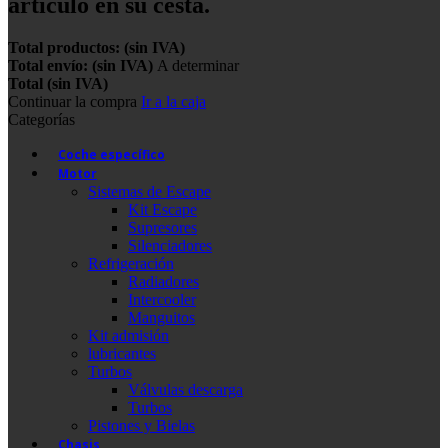
artículo en su cesta.
Total productos: (sin IVA)
Total envío: (sin IVA)
A determinar
Total (sin IVA)
Continuar la compra
Ir a la caja
Categorías
Coche específico
Motor
Sistemas de Escape
Kit Escape
Supresores
Silenciadores
Refrigeración
Radiadores
Intercooler
Manguitos
Kit admisión
lubricantes
Turbos
Válvulas descarga
Turbos
Pistones y Bielas
Chasis