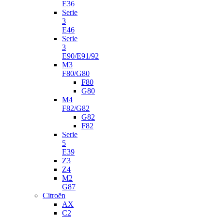
E36
Serie
3
E46
Serie
3
E90/E91/92
M3
F80/G80
F80
G80
M4
F82/G82
G82
F82
Serie
5
E39
Z3
Z4
M2
G87
Citroën
AX
C2