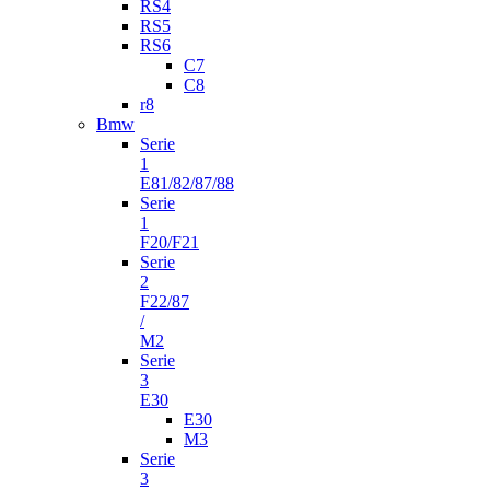
RS4
RS5
RS6
C7
C8
r8
Bmw
Serie
1
E81/82/87/88
Serie
1
F20/F21
Serie
2
F22/87
/
M2
Serie
3
E30
E30
M3
Serie
3