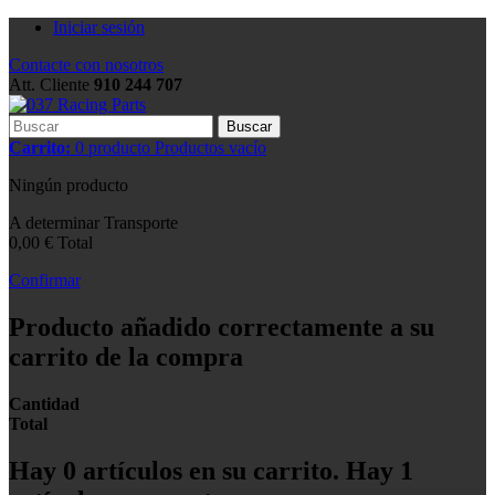
Iniciar sesión
Contacte con nosotros
Att. Cliente
910 244 707
Buscar
Carrito:
0
producto
Productos
vacío
Ningún producto
A determinar
Transporte
0,00 €
Total
Confirmar
Producto añadido correctamente a su
carrito de la compra
Cantidad
Total
Hay
0
artículos en su carrito.
Hay 1