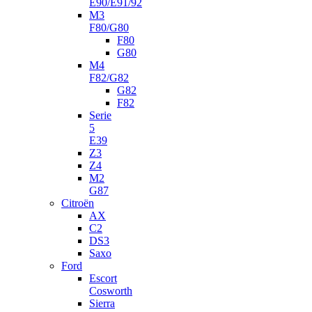
E90/E91/92
M3
F80/G80
F80
G80
M4
F82/G82
G82
F82
Serie
5
E39
Z3
Z4
M2
G87
Citroën
AX
C2
DS3
Saxo
Ford
Escort
Cosworth
Sierra