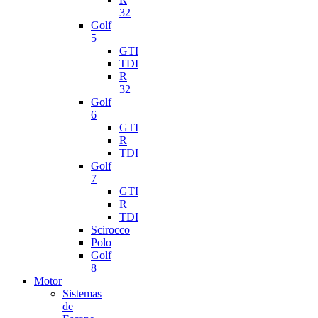
32
Golf
5
GTI
TDI
R
32
Golf
6
GTI
R
TDI
Golf
7
GTI
R
TDI
Scirocco
Polo
Golf
8
Motor
Sistemas
de