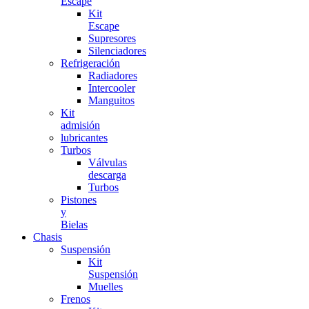
Escape
Kit
Escape
Supresores
Silenciadores
Refrigeración
Radiadores
Intercooler
Manguitos
Kit
admisión
lubricantes
Turbos
Válvulas
descarga
Turbos
Pistones
y
Bielas
Chasis
Suspensión
Kit
Suspensión
Muelles
Frenos