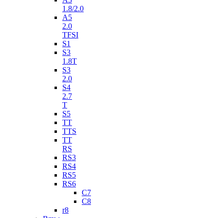
1.8/2.0
A5
2.0
TFSI
S1
S3
1.8T
S3
2.0
S4
2.7
T
S5
TT
TTS
TT
RS
RS3
RS4
RS5
RS6
C7
C8
r8