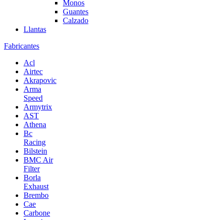
Monos
Guantes
Calzado
Llantas
Fabricantes
Acl
Airtec
Akrapovic
Arma
Speed
Armytrix
AST
Athena
Bc
Racing
Bilstein
BMC Air
Filter
Borla
Exhaust
Brembo
Cae
Carbone