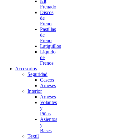
Kit
Frenado
Discos
de
Freno
Pastillas
de
Freno
Latiguillos
Líquido
de
Frenos
Accesorios
Seguridad
Cascos
Arneses
Interior
Arneses
Volantes
y
Piñas
Asientos
y
Bases
Textil