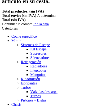
artículo en su cesta.
Total productos: (sin IVA)
Total envío: (sin IVA)
A determinar
Total (sin IVA)
Continuar la compra
Ir a la caja
Categorías
Coche específico
Motor
Sistemas de Escape
Kit Escape
Supresores
Silenciadores
Refrigeración
Radiadores
Intercooler
Manguitos
Kit admisión
lubricantes
Turbos
Válvulas descarga
Turbos
Pistones y Bielas
Chasis