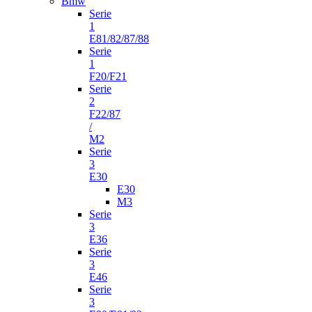
Bmw
Serie
1
E81/82/87/88
Serie
1
F20/F21
Serie
2
F22/87
/
M2
Serie
3
E30
E30
M3
Serie
3
E36
Serie
3
E46
Serie
3