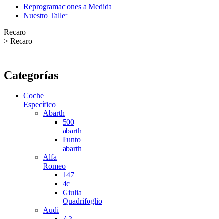
Reprogramaciones a Medida
Nuestro Taller
Recaro
>
Recaro
Categorías
Coche
Específico
Abarth
500
abarth
Punto
abarth
Alfa
Romeo
147
4c
Giulia
Quadrifoglio
Audi
A3