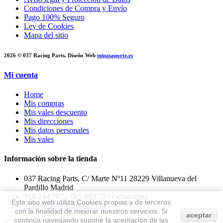
Condiciones de Compra y Envío
Pago 100% Seguro
Ley de Cookies
Mapa del sitio
2026 © 037 Racing Parts. Diseño Web
mipasaporte.es
Mi cuenta
Home
Mis compras
Mis vales descuento
Mis direcciones
Mis datos personales
Mis vales
Información sobre la tienda
037 Racing Parts, C/ Marte Nº11 28229 Villanueva del
Pardillo Madrid
910 244 707 - 665 893 733 (whatsapp)
Este sitio web utiliza Cookies propias y de terceros
info@037racingparts.com
con la finalidad de mejorar nuestros servicios. Si
aceptar
continúa navegando supone la aceptación de las