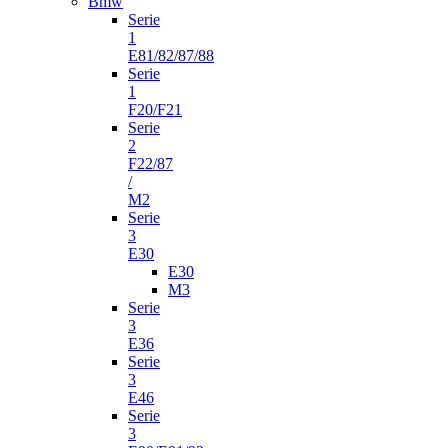
Bmw
Serie
1
E81/82/87/88
Serie
1
F20/F21
Serie
2
F22/87
/
M2
Serie
3
E30
E30
M3
Serie
3
E36
Serie
3
E46
Serie
3