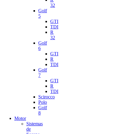
32
Golf
5
GTI
TDI
R
32
Golf
6
GTI
R
TDI
Golf
7
GTI
R
TDI
Scirocco
Polo
Golf
8
Motor
Sistemas
de