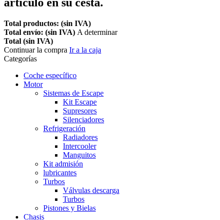
artículo en su cesta.
Total productos: (sin IVA)
Total envío: (sin IVA)
A determinar
Total (sin IVA)
Continuar la compra
Ir a la caja
Categorías
Coche específico
Motor
Sistemas de Escape
Kit Escape
Supresores
Silenciadores
Refrigeración
Radiadores
Intercooler
Manguitos
Kit admisión
lubricantes
Turbos
Válvulas descarga
Turbos
Pistones y Bielas
Chasis