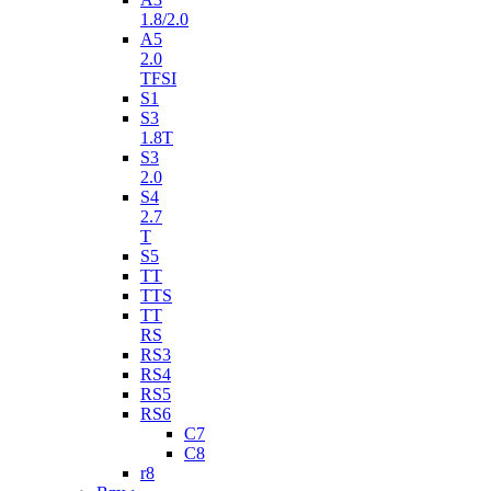
1.8/2.0
A5
2.0
TFSI
S1
S3
1.8T
S3
2.0
S4
2.7
T
S5
TT
TTS
TT
RS
RS3
RS4
RS5
RS6
C7
C8
r8