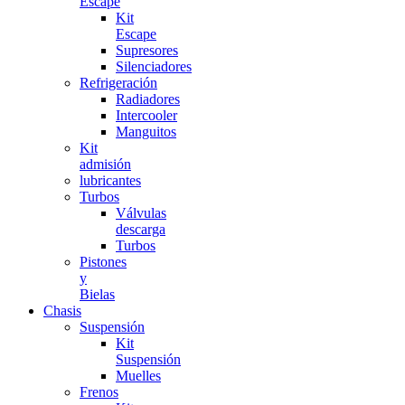
Escape
Kit
Escape
Supresores
Silenciadores
Refrigeración
Radiadores
Intercooler
Manguitos
Kit
admisión
lubricantes
Turbos
Válvulas
descarga
Turbos
Pistones
y
Bielas
Chasis
Suspensión
Kit
Suspensión
Muelles
Frenos