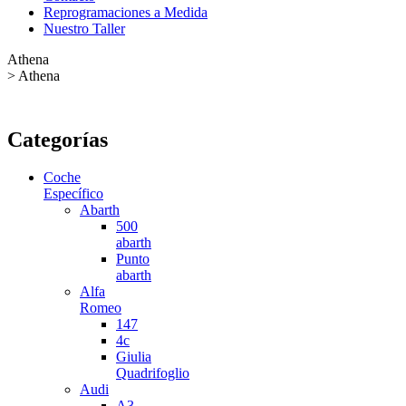
Reprogramaciones a Medida
Nuestro Taller
Athena
>
Athena
Categorías
Coche
Específico
Abarth
500
abarth
Punto
abarth
Alfa
Romeo
147
4c
Giulia
Quadrifoglio
Audi
A3