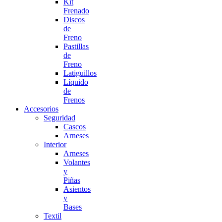
Kit
Frenado
Discos
de
Freno
Pastillas
de
Freno
Latiguillos
Líquido
de
Frenos
Accesorios
Seguridad
Cascos
Arneses
Interior
Arneses
Volantes
y
Piñas
Asientos
y
Bases
Textil