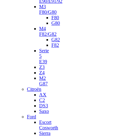
E90/E91/92
M3
F80/G80
F80
G80
M4
F82/G82
G82
F82
Serie
5
E39
Z3
Z4
M2
G87
Citroën
AX
C2
DS3
Saxo
Ford
Escort
Cosworth
Sierra