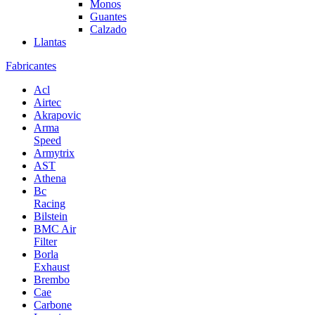
Monos
Guantes
Calzado
Llantas
Fabricantes
Acl
Airtec
Akrapovic
Arma
Speed
Armytrix
AST
Athena
Bc
Racing
Bilstein
BMC Air
Filter
Borla
Exhaust
Brembo
Cae
Carbone