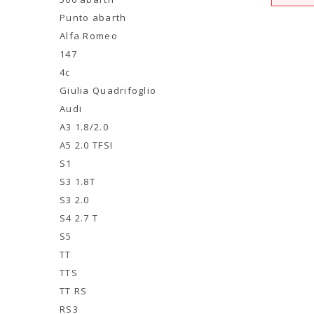
Punto abarth
Alfa Romeo
147
4c
Giulia Quadrifoglio
Audi
A3 1.8/2.0
A5 2.0 TFSI
S1
S3 1.8T
S3 2.0
S4 2.7 T
S5
TT
TTS
TT RS
RS3