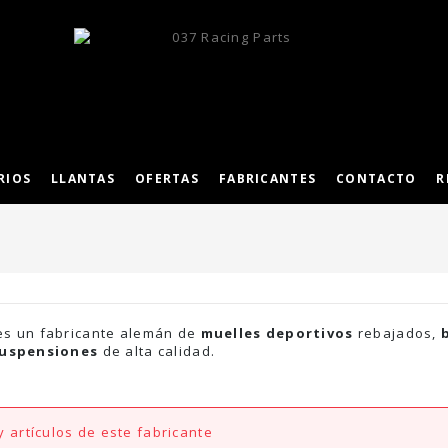
RIOS
LLANTAS
OFERTAS
FABRICANTES
CONTACTO
R
s un fabricante alemán de
muelles deportivos
rebajados,
suspensiones
de alta calidad.
 artículos de este fabricante