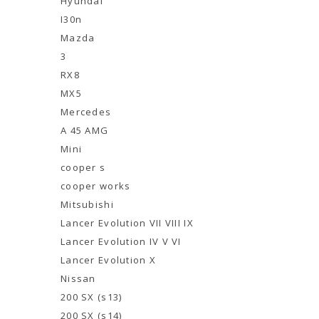
Hyundai
I30n
Mazda
3
RX8
MX5
Mercedes
A 45 AMG
Mini
cooper s
cooper works
Mitsubishi
Lancer Evolution VII VIII IX
Lancer Evolution IV V VI
Lancer Evolution X
Nissan
200 SX (s13)
200 SX (s14)