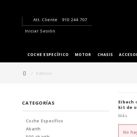
Att. Cliente
910 244 707
Iniciar Sesión
COCHE ESPECÍFICO
MOTOR
CHASIS
ACCESO
EIBACH
Eibach
e
CATEGORÍAS
kit de 
Más
Coche Específico
Abarth
No hay
500 abarth