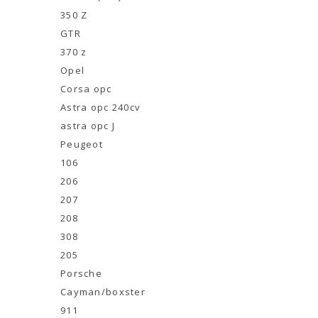
350 Z
GTR
370 z
Opel
Corsa opc
Astra opc 240cv
astra opc J
Peugeot
106
206
207
208
308
205
Porsche
Cayman/boxster
911