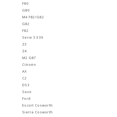
F80
G80
M4 F82/G82
G82
F82
Serie 5 E39
Z3
Z4
M2 G87
Citroën
AX
C2
DS3
Saxo
Ford
Escort Cosworth
Sierra Cosworth