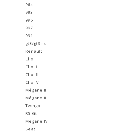
964
993
996
997
991
gt3/gt3 rs
Renault
Clio I
Clio II
Clio III
Clio IV
Mégane II
Mégane III
Twingo
R5 Gt
Megane IV
Seat