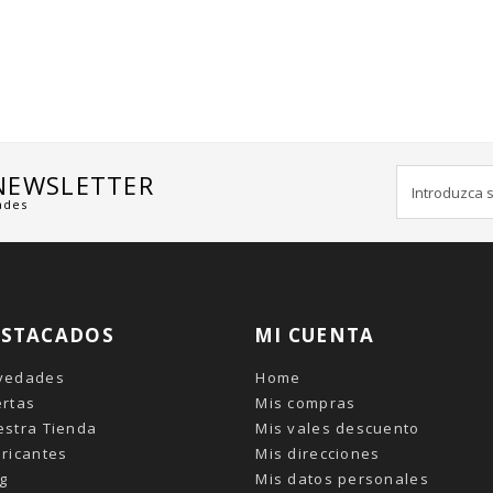
 NEWSLETTER
ades
ESTACADOS
MI CUENTA
vedades
Home
ertas
Mis compras
estra Tienda
Mis vales descuento
ricantes
Mis direcciones
g
Mis datos personales