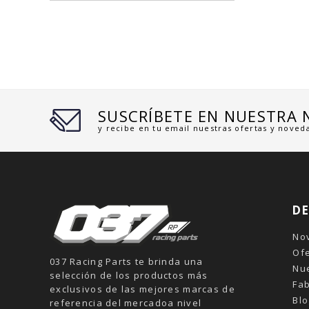
SUSCRÍBETE EN NUESTRA
y recibe en tu email nuestras ofertas y noved
D
No
Of
037 Racing Parts te brinda una
Nu
selección de los productos más
Fab
exclusivos de las mejores marcas de
Blo
referencia del mercadoa nivel