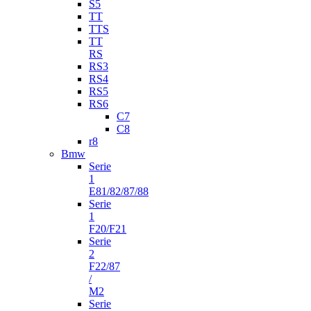
S5
TT
TTS
TT
RS
RS3
RS4
RS5
RS6
C7
C8
r8
Bmw
Serie
1
E81/82/87/88
Serie
1
F20/F21
Serie
2
F22/87
/
M2
Serie