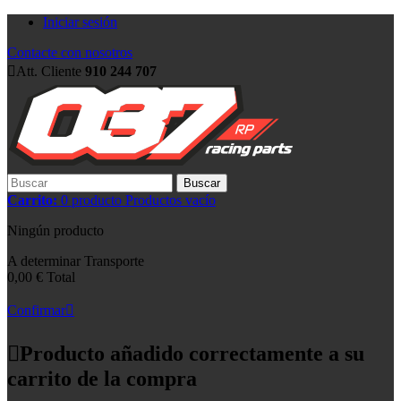
Iniciar sesión
Contacte con nosotros
Att. Cliente
910 244 707
Buscar
Carrito:
0
producto
Productos
vacío
Ningún producto
A determinar
Transporte
0,00 €
Total
Confirmar
Producto añadido correctamente a su
carrito de la compra