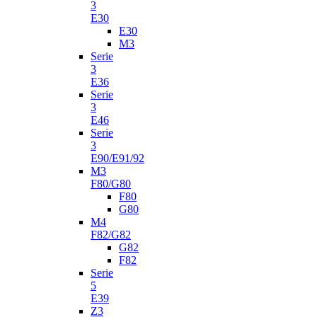
3
E30
E30
M3
Serie
3
E36
Serie
3
E46
Serie
3
E90/E91/92
M3
F80/G80
F80
G80
M4
F82/G82
G82
F82
Serie
5
E39
Z3