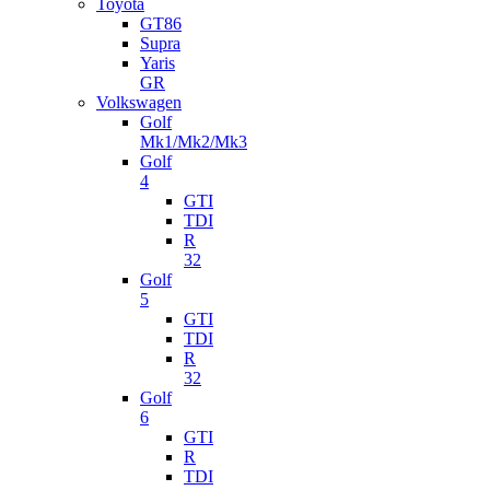
Toyota
GT86
Supra
Yaris
GR
Volkswagen
Golf
Mk1/Mk2/Mk3
Golf
4
GTI
TDI
R
32
Golf
5
GTI
TDI
R
32
Golf
6
GTI
R
TDI