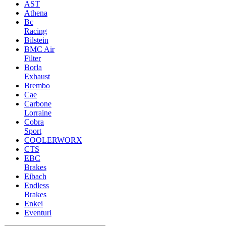
AST
Athena
Bc
Racing
Bilstein
BMC Air
Filter
Borla
Exhaust
Brembo
Cae
Carbone
Lorraine
Cobra
Sport
COOLERWORX
CTS
EBC
Brakes
Eibach
Endless
Brakes
Enkei
Eventuri