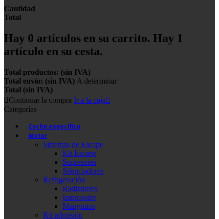
Cantidad
Total
Hay
0
artículos en su carrito.
Hay 1
artículo en su cesta.
Total productos: (sin IVA)
Total envío: (sin IVA)
A determinar
Total (sin IVA)
Continuar la compra
Ir a la caja
Categorías
Coche específico
Motor
Sistemas de Escape
Kit Escape
Supresores
Silenciadores
Refrigeración
Radiadores
Intercooler
Manguitos
Kit admisión