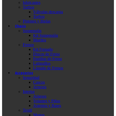
lubricantes
Turbos
Válvulas descarga
Turbos
Pistones y Bielas
Chasis
Suspensión
Kit Suspensión
Muelles
Frenos
Kit Frenado
Discos de Freno
Pastillas de Freno
Latiguillos
Líquido de Frenos
Accesorios
Seguridad
Cascos
Arneses
Interior
Arneses
Volantes y Piñas
Asientos y Bases
Textil
Monos