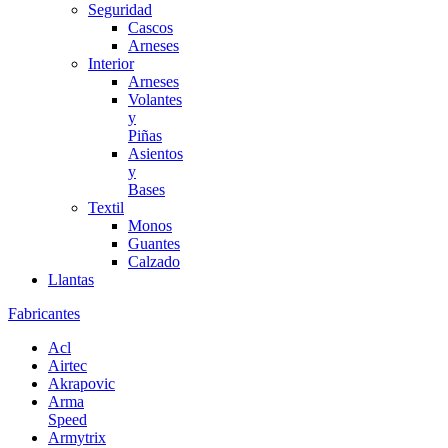
Seguridad
Cascos
Arneses
Interior
Arneses
Volantes
y
Piñas
Asientos
y
Bases
Textil
Monos
Guantes
Calzado
Llantas
Fabricantes
Acl
Airtec
Akrapovic
Arma
Speed
Armytrix