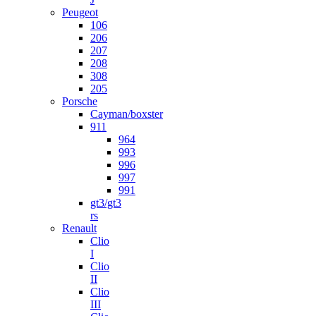
Peugeot
106
206
207
208
308
205
Porsche
Cayman/boxster
911
964
993
996
997
991
gt3/gt3
rs
Renault
Clio
I
Clio
II
Clio
III