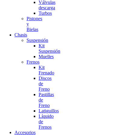
Válvulas
descarga
Turbos
Pistones
y
Bielas
Chasis
Suspensión
Kit
Suspensión
Muelles
Frenos
Kit
Frenado
Discos
de
Freno
Pastillas
de
Freno
Latiguillos
Líquido
de
Frenos
Accesorios