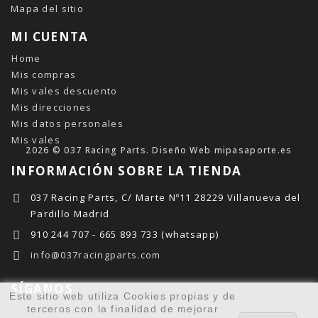
Mapa del sitio
MI CUENTA
Home
Mis compras
Mis vales descuento
Mis direcciones
Mis datos personales
Mis vales
2026 © 037 Racing Parts. Diseño Web
mipasaporte.es
INFORMACIÓN SOBRE LA TIENDA
037 Racing Parts, C/ Marte Nº11 28229 Villanueva del
Pardillo Madrid
910 244 707 - 665 893 733 (whatsapp)
info@037racingparts.com
SÍGANOS
Este sitio web utiliza Cookies propias y de
terceros con la finalidad de mejorar