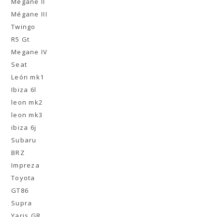
Mégane II
Mégane III
Twingo
R5 Gt
Megane IV
Seat
León mk1
Ibiza 6l
leon mk2
leon mk3
ibiza 6j
Subaru
BRZ
Impreza
Toyota
GT86
Supra
Yaris GR