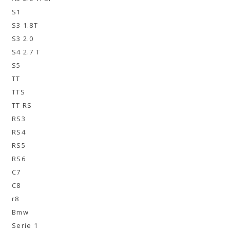
S1
S3 1.8T
S3 2.0
S4 2.7 T
S5
TT
TTS
TT RS
RS3
RS4
RS5
RS6
C7
C8
r8
Bmw
Serie 1