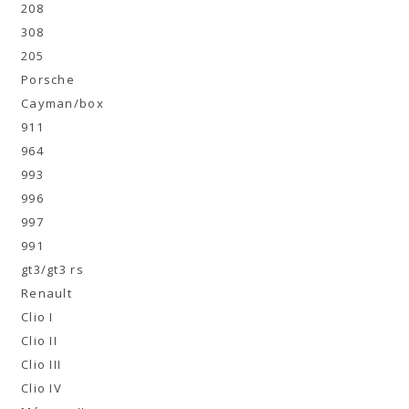
208
308
205
Porsche
Cayman/boxster
911
964
993
996
997
991
gt3/gt3 rs
Renault
Clio I
Clio II
Clio III
Clio IV