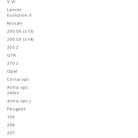
V VI
Lancer
Evolution X
Nissan
200 SX (s13)
200 SX (s14)
350 Z
GTR
370 z
Opel
Corsa opc
Astra opc
240cv
astra opc J
Peugeot
106
206
207