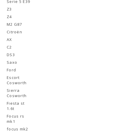
Serie 5 E39
Z3
Z4
M2 G87
Citroën
AX
C2
DS3
Saxo
Ford
Escort
Cosworth
Sierra
Cosworth
Fiesta st
1.6t
Focus rs
mk1
focus mk2