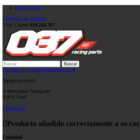
Iniciar sesión
Contacte con nosotros
Att. Cliente
910 244 707
Buscar
Carrito:
0
producto
Productos
vacío
Ningún producto
A determinar
Transporte
0,00 €
Total
Confirmar
Producto añadido correctamente a su car
Cantidad