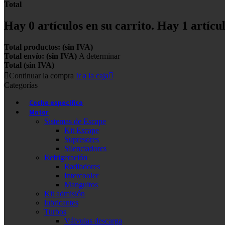
Total
Hay
0
artículos en su carrito.
Hay 1 artícul
Total productos: (sin IVA)
Total envío: (sin IVA)
A determinar
Total (sin IVA)
Continuar la compra
Ir a la caja
Categorías
Coche específico
Motor
Sistemas de Escape
Kit Escape
Supresores
Silenciadores
Refrigeración
Radiadores
Intercooler
Manguitos
Kit admisión
lubricantes
Turbos
Válvulas descarga