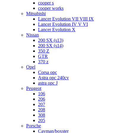
cooper s
cooper works
Mitsubishi
Lancer Evolution VII VIII IX
Lancer Evolution IV V VI
Lancer Evolution X
Nissan
200 SX (s13)
200 SX (s14)
350 Z
GTR
370 z
Opel
Corsa opc
Astra opc 240cv
astra opc J
Peugeot
106
206
207
208
308
205
Porsche
Cayman/boxster