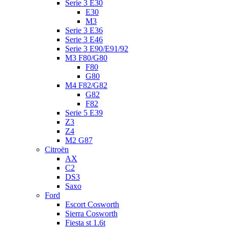
Serie 3 E30
E30
M3
Serie 3 E36
Serie 3 E46
Serie 3 E90/E91/92
M3 F80/G80
F80
G80
M4 F82/G82
G82
F82
Serie 5 E39
Z3
Z4
M2 G87
Citroën
AX
C2
DS3
Saxo
Ford
Escort Cosworth
Sierra Cosworth
Fiesta st 1.6t