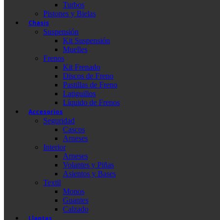
Turbos
Pistones y Bielas
Chasis
Suspensión
Kit Suspensión
Muelles
Frenos
Kit Frenado
Discos de Freno
Pastillas de Freno
Latiguillos
Líquido de Frenos
Accesorios
Seguridad
Cascos
Arneses
Interior
Arneses
Volantes y Piñas
Asientos y Bases
Textil
Monos
Guantes
Calzado
Llantas