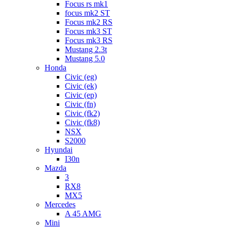
Focus rs mk1
focus mk2 ST
Focus mk2 RS
Focus mk3 ST
Focus mk3 RS
Mustang 2.3t
Mustang 5.0
Honda
Civic (eg)
Civic (ek)
Civic (ep)
Civic (fn)
Civic (fk2)
Civic (fk8)
NSX
S2000
Hyundai
I30n
Mazda
3
RX8
MX5
Mercedes
A 45 AMG
Mini