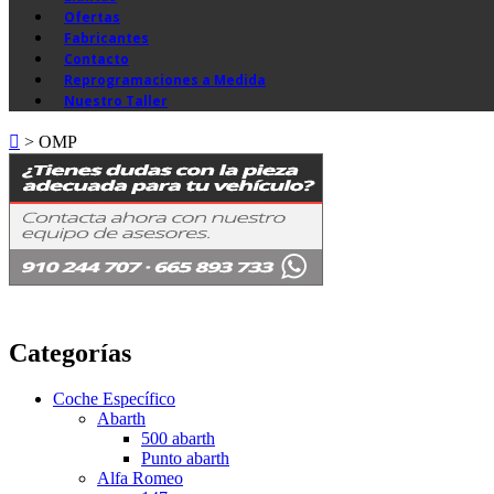
Ofertas
Fabricantes
Contacto
Reprogramaciones a Medida
Nuestro Taller
>
OMP
Categorías
Coche Específico
Abarth
500 abarth
Punto abarth
Alfa Romeo