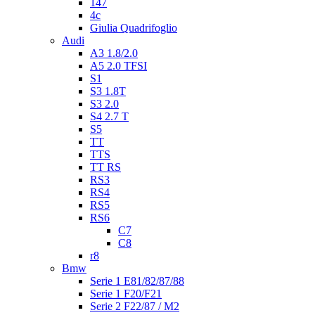
147
4c
Giulia Quadrifoglio
Audi
A3 1.8/2.0
A5 2.0 TFSI
S1
S3 1.8T
S3 2.0
S4 2.7 T
S5
TT
TTS
TT RS
RS3
RS4
RS5
RS6
C7
C8
r8
Bmw
Serie 1 E81/82/87/88
Serie 1 F20/F21
Serie 2 F22/87 / M2