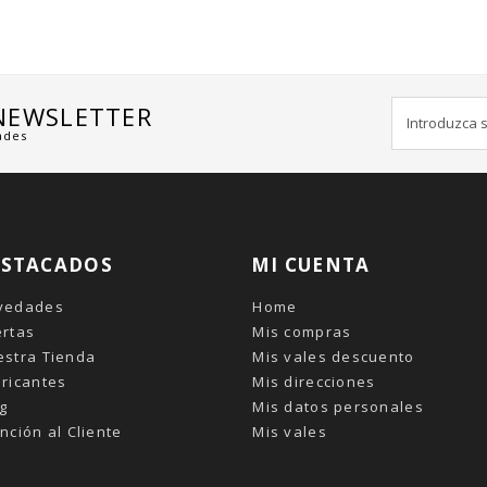
 NEWSLETTER
ades
ESTACADOS
MI CUENTA
vedades
Home
ertas
Mis compras
estra Tienda
Mis vales descuento
ricantes
Mis direcciones
g
Mis datos personales
nción al Cliente
Mis vales