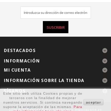
SUSCRIBIR
DESTACADOS
INFORMACIÓN
MI CUENTA
INFORMACIÓN SOBRE LA TIENDA
SÍGANOS
Este sitio web utiliza Cookies propias y de
terceros con la finalidad de mejorar
nuestros servicios. Si continúa navegando
aceptar
supone la aceptación de las mismas.
Para
2026 © 037 Racing Parts. Diseño Web
mipasaporte.es