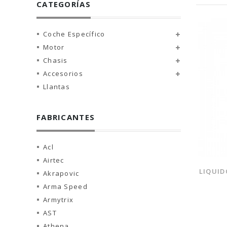
CATEGORÍAS
Coche Específico
Motor
Chasis
Accesorios
Llantas
FABRICANTES
Acl
Airtec
LIQUID
Akrapovic
Arma Speed
Armytrix
AST
Athena