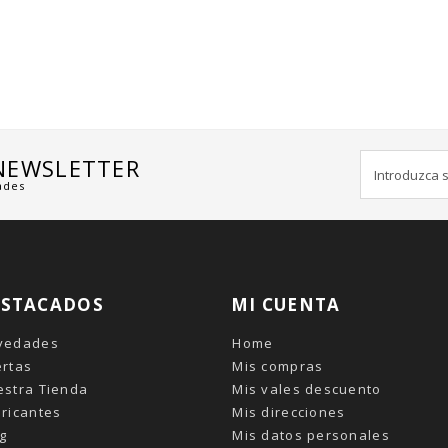
 NEWSLETTER
ades
ESTACADOS
MI CUENTA
vedades
Home
ertas
Mis compras
estra Tienda
Mis vales descuento
ricantes
Mis direcciones
g
Mis datos personales