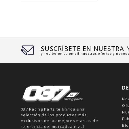
SUSCRÍBETE EN NUESTRA
y recibe en tu email nuestras ofertas y noved
D
No
Of
037 Racing Parts te brinda una
Nu
selección de los productos más
Fab
exclusivos de las mejores marcas de
Blo
referencia del mercadoa nivel