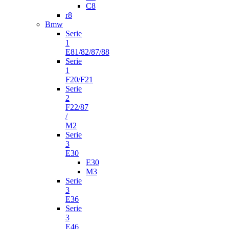
C8
r8
Bmw
Serie
1
E81/82/87/88
Serie
1
F20/F21
Serie
2
F22/87
/
M2
Serie
3
E30
E30
M3
Serie
3
E36
Serie
3
E46