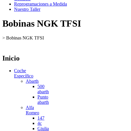
Reprogramaciones a Medida
Nuestro Taller
Bobinas NGK TFSI
>
Bobinas NGK TFSI
Inicio
Coche
Específico
Abarth
500
abarth
Punto
abarth
Alfa
Romeo
147
4c
Giulia