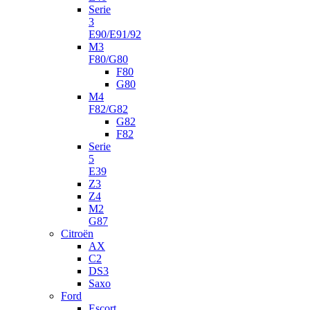
Serie
3
E90/E91/92
M3
F80/G80
F80
G80
M4
F82/G82
G82
F82
Serie
5
E39
Z3
Z4
M2
G87
Citroën
AX
C2
DS3
Saxo
Ford
Escort