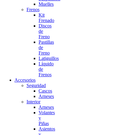
Muelles
Frenos
Kit
Frenado
Discos
de
Freno
Pastillas
de
Freno
Latiguillos
Líquido
de
Frenos
Accesorios
Seguridad
Cascos
Arneses
Interior
Arneses
Volantes
y
Piñas
Asientos
y