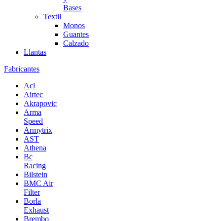
Bases
Textil
Monos
Guantes
Calzado
Llantas
Fabricantes
Acl
Airtec
Akrapovic
Arma
Speed
Armytrix
AST
Athena
Bc
Racing
Bilstein
BMC Air
Filter
Borla
Exhaust
Brembo