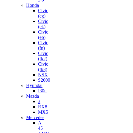
Honda
Civic
(eg)
Civic
(ek)
Civic
(ep)
Civic
(fn)
Civic
(fk2)
Civic
(fk8)
NSX
S2000
Hyundai
I30n
Mazda
3
RX8
MX5
Mercedes
A
45