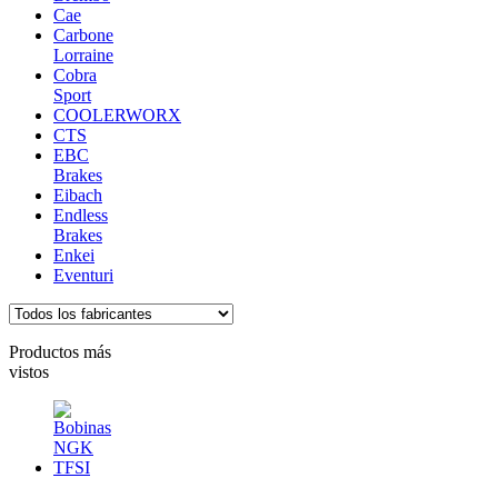
Cae
Carbone
Lorraine
Cobra
Sport
COOLERWORX
CTS
EBC
Brakes
Eibach
Endless
Brakes
Enkei
Eventuri
Productos más
vistos