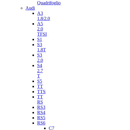
Quadrifoglio
Audi
A3
1.8/2.0
A5
2.0
TFSI
S1
S3
1.8T
S3
2.0
S4
2.7
T
S5
TT
TTS
TT
RS
RS3
RS4
RS5
RS6
C7