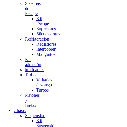
Sistemas
de
Escape
Kit
Escape
Supresores
Silenciadores
Refrigeración
Radiadores
Intercooler
Manguitos
Kit
admisión
lubricantes
Turbos
Válvulas
descarga
Turbos
Pistones
y
Bielas
Chasis
Suspensión
Kit
Suspensión