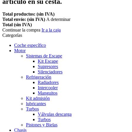
artículo en su cesta.
Total productos: (sin IVA)
Total envío: (sin IVA)
A determinar
Total (sin IVA)
Continuar la compra
Ir a la caja
Categorías
Coche específico
Motor
Sistemas de Escape
Kit Escape
Supresores
Silenciadores
Refrigeración
Radiadores
Intercooler
Manguitos
Kit admisión
lubricantes
Turbos
Válvulas descarga
Turbos
Pistones y Bielas
Chasis