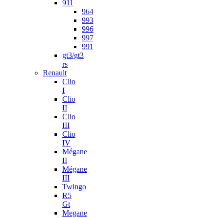
911
964
993
996
997
991
gt3/gt3
rs
Renault
Clio
I
Clio
II
Clio
III
Clio
IV
Mégane
II
Mégane
III
Twingo
R5
Gt
Megane