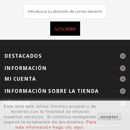
SUSCRIBIR
DESTACADOS
INFORMACIÓN
MI CUENTA
INFORMACIÓN SOBRE LA TIENDA
SÍGANOS
Este sitio web utiliza Cookies propias y de
terceros con la finalidad de mejorar
nuestros servicios. Si continúa navegando
aceptar
supone la aceptación de las mismas.
Para
2026 © 037 Racing Parts. Diseño Web
mipasaporte.es
más información haga clic aquí
.