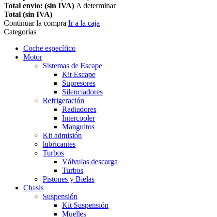
Total envío: (sin IVA)
A determinar
Total (sin IVA)
Continuar la compra
Ir a la caja
Categorías
Coche específico
Motor
Sistemas de Escape
Kit Escape
Supresores
Silenciadores
Refrigeración
Radiadores
Intercooler
Manguitos
Kit admisión
lubricantes
Turbos
Válvulas descarga
Turbos
Pistones y Bielas
Chasis
Suspensión
Kit Suspensión
Muelles