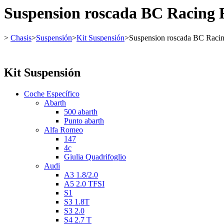
Suspension roscada BC Racing 
>
Chasis
>
Suspensión
>
Kit Suspensión
>
Suspension roscada BC Raci
Kit Suspensión
Coche Específico
Abarth
500 abarth
Punto abarth
Alfa Romeo
147
4c
Giulia Quadrifoglio
Audi
A3 1.8/2.0
A5 2.0 TFSI
S1
S3 1.8T
S3 2.0
S4 2.7 T