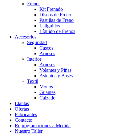
Frenos
Kit Frenado
Discos de Freno
Pastillas de Freno
Latiguillos
Líquido de Frenos
Accesorios
Seguridad
Cascos
Arneses
Interior
Arneses
Volantes y Piñas
Asientos y Bases
Textil
Monos
Guantes
Calzado
Llantas
Ofertas
Fabricantes
Contacto
Reprogramaciones a Medida
Nuestro Taller