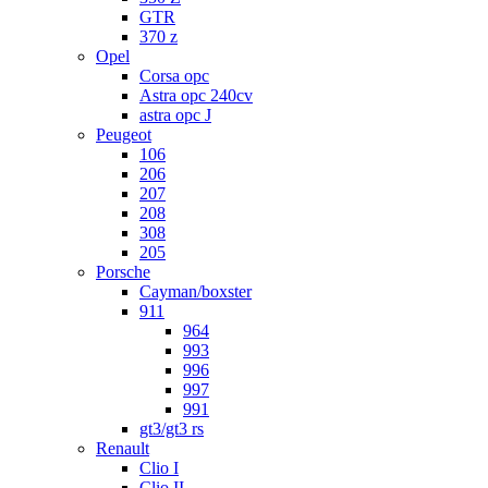
GTR
370 z
Opel
Corsa opc
Astra opc 240cv
astra opc J
Peugeot
106
206
207
208
308
205
Porsche
Cayman/boxster
911
964
993
996
997
991
gt3/gt3 rs
Renault
Clio I
Clio II