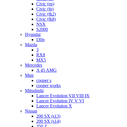
Civic (ep)
Civic (fn)
Civic (fk2)
Civic (fk8)
NSX
S2000
Hyundai
I30n
Mazda
3
RX8
MX5
Mercedes
A 45 AMG
Mini
cooper s
cooper works
Mitsubishi
Lancer Evolution VII VIII IX
Lancer Evolution IV V VI
Lancer Evolution X
Nissan
200 SX (s13)
200 SX (s14)
350 Z