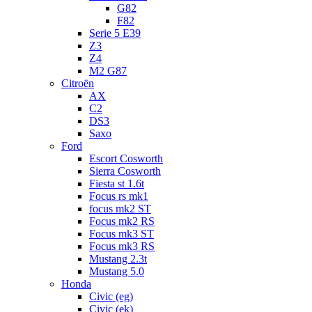
G82
F82
Serie 5 E39
Z3
Z4
M2 G87
Citroën
AX
C2
DS3
Saxo
Ford
Escort Cosworth
Sierra Cosworth
Fiesta st 1.6t
Focus rs mk1
focus mk2 ST
Focus mk2 RS
Focus mk3 ST
Focus mk3 RS
Mustang 2.3t
Mustang 5.0
Honda
Civic (eg)
Civic (ek)