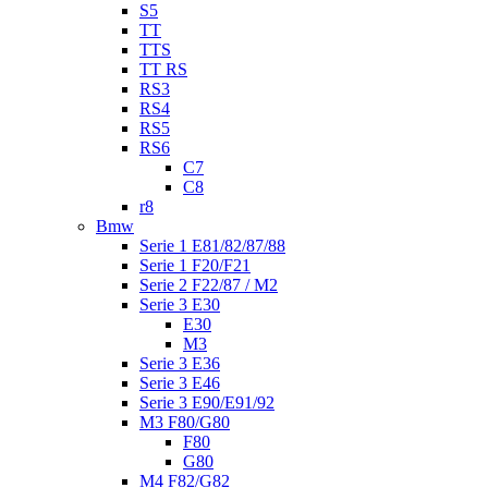
S5
TT
TTS
TT RS
RS3
RS4
RS5
RS6
C7
C8
r8
Bmw
Serie 1 E81/82/87/88
Serie 1 F20/F21
Serie 2 F22/87 / M2
Serie 3 E30
E30
M3
Serie 3 E36
Serie 3 E46
Serie 3 E90/E91/92
M3 F80/G80
F80
G80
M4 F82/G82