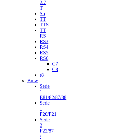
2.7
T
S5
TT
TTS
TT
RS
RS3
RS4
RS5
RS6
C7
C8
r8
Bmw
Serie
1
E81/82/87/88
Serie
1
F20/F21
Serie
2
F22/87
/