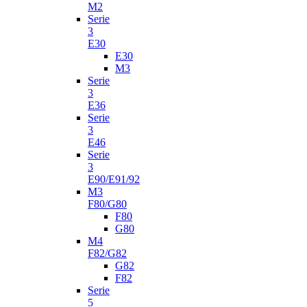
M2
Serie
3
E30
E30
M3
Serie
3
E36
Serie
3
E46
Serie
3
E90/E91/92
M3
F80/G80
F80
G80
M4
F82/G82
G82
F82
Serie
5