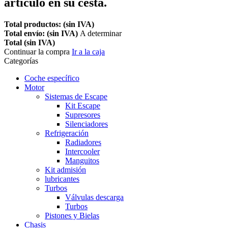
artículo en su cesta.
Total productos: (sin IVA)
Total envío: (sin IVA)
A determinar
Total (sin IVA)
Continuar la compra
Ir a la caja
Categorías
Coche específico
Motor
Sistemas de Escape
Kit Escape
Supresores
Silenciadores
Refrigeración
Radiadores
Intercooler
Manguitos
Kit admisión
lubricantes
Turbos
Válvulas descarga
Turbos
Pistones y Bielas
Chasis