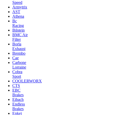
Speed
Armytrix
AST
Athena
Bc
Racing
Bilstein
BMC Air
Filter
Borla
Exhaust
Brembo
Cae
Carbone
Lorraine
Cobra
Sport
COOLERWORX
CTS
EBC
Brakes
Eibach
Endless
Brakes
Enkei