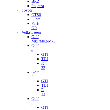
BRZ
Impreza
Toyota
GT86
Supra
Yaris
GR
Volkswagen
Golf
Mk1/Mk2/Mk3
Golf
4
GTI
TDI
R
32
Golf
5
GTI
TDI
R
32
Golf
6
GTI