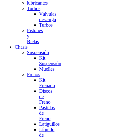
lubricantes
Turbos
Válvulas
descarga
Turbos
Pistones
y
Bielas
Chasis
Suspensión
Kit
Suspensión
Muelles
Frenos
Kit
Frenado
Discos
de
Freno
Pastillas
de
Freno
Latiguillos
Líquido
de